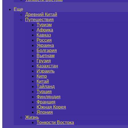
Еще
Древний Китай
Путешествия
Туризм
Африка
Кавказ
Россия
Украина
Болгария
Вьетнам
Грузия
Казахстан
Израиль
Кипр
Китай
Тайланд
Турция
Финляндия
Франция
Южная Корея
Япония
Жизнь
Тонкости Востока