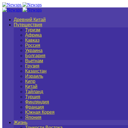
Древний Китай
Путешествия
Туризм
Африка
Кавказ
Россия
Украина
Болгария
Вьетнам
Грузия
Казахстан
Израиль
Кипр
Китай
Тайланд
Турция
Финляндия
Франция
Южная Корея
Япония
Жизнь
Тонкости Востока