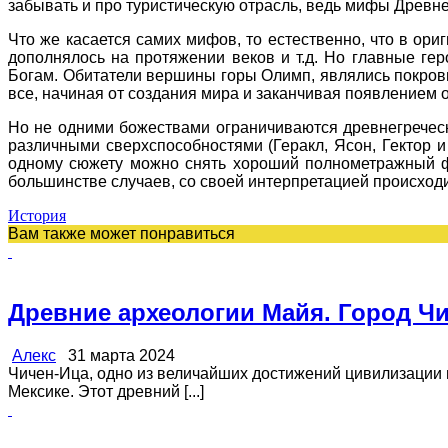
забывать и про туристическую отрасль, ведь мифы Древне
Что же касается самих мифов, то естественно, что в ори
дополнялось на протяжении веков и т.д. Но главные гер
Богам. Обитатели вершины горы Олимп, являлись покровит
все, начиная от создания мира и заканчивая появлением 
Но не одними божествами ограничиваются древнегреческ
различными сверхспособностями (Геракл, Ясон, Гектор и
одному сюжету можно снять хороший полнометражный фи
большинстве случаев, со своей интерпретацией происход
История
Вам также может понравиться
Древние археологии Майя. Город Ч
Алекс
31 марта 2024
Чичен-Ица, одно из величайших достижений цивилизации 
Мексике. Этот древний [...]