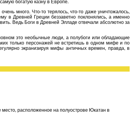
самую богатую казну в Европе.
очень много. Что-то терялось, что-то даже уничтожалось,
чему в Древней Греции беззаветно поклонялись, а именно
евить. Ведь Боги в Древней Элладе отвечали абсолютно за
сновном это необычные люди, а полубоги или обладающие
каких только персонажей не встретишь в одном мифе и по
егулярно экранизируя мифы античных времен, правда, в
 место, расположенное на полуострове Юкатан в