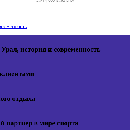
овременность
 Урал, история и современность
 клиентами
ного отдыха
 партнер в мире спорта