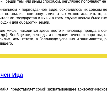
й Греции тем или иным способом, регулярно пополняют не 
гинальном и первозданном виде, сохранилось их совсем не 
ои оставались «нетронутыми», а как можно исказить то, 
елями государства и их ни в коем случае нельзя было гн
орудий для обработки земли.
ие мифы, находится здесь место и человеку, правда в о
 др.). Вообще же, легенды и предания очень колоритны, 
льм, чем, кстати, в Голливуде успешно и занимаются, р
ившего.
ичен Ица
майя, представляет собой захватывающее археологическое