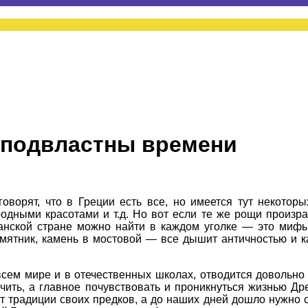
 подвластны времени
говорят, что в Греции есть все, но имеется тут некото
дными красотами и т.д. Но вот если те же рощи произра
канской стране можно найти в каждом уголке — это мифы
мятник, камень в мостовой — все дышит античностью и ка
сем мире и в отечественных школах, отводится довольно
учить, а главное почувствовать и проникнуться жизнью 
традиции своих предков, а до наших дней дошло нужно ска