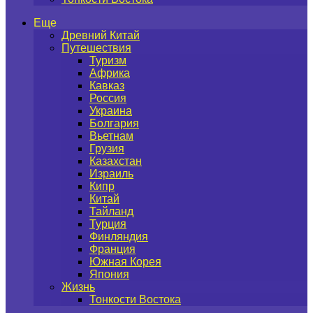
Еще
Древний Китай
Путешествия
Туризм
Африка
Кавказ
Россия
Украина
Болгария
Вьетнам
Грузия
Казахстан
Израиль
Кипр
Китай
Тайланд
Турция
Финляндия
Франция
Южная Корея
Япония
Жизнь
Тонкости Востока