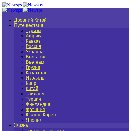
Древний Китай
Путешествия
Туризм
Африка
Кавказ
Россия
Украина
Болгария
Вьетнам
Грузия
Казахстан
Израиль
Кипр
Китай
Тайланд
Турция
Финляндия
Франция
Южная Корея
Япония
Жизнь
Тонкости Востока