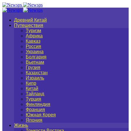
Древний Китай
Путешествия
Туризм
Африка
Кавказ
Россия
Украина
Болгария
Вьетнам
Грузия
Казахстан
Израиль
Кипр
Китай
Тайланд
Турция
Финляндия
Франция
Южная Корея
Япония
Жизнь
Тонкости Востока