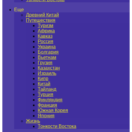
Еще
Древний Китай
Путешествия
Туризм
Африка
Кавказ
Россия
Украина
Болгария
Вьетнам
Грузия
Казахстан
Израиль
Кипр
Китай
Тайланд
Турция
Финляндия
Франция
Южная Корея
Япония
Жизнь
Тонкости Востока