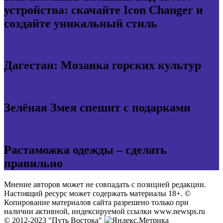
устройства: скачайте Icon Changer и
создайте уникальный стиль
Дагестан: Мозаика горских культур
Зелёная Змея спешит с подарками
Растаможка одежды – сделать
правильно
Мнение авторов может не совпадать с позицией редакции.
Настоящий ресурс может содержать материалы 18+. ©
Копирование материалов сайта разрешено только при
наличии активной, индексируемой ссылки www.newsps.ru
© 2012-2023 "Путь Востока"