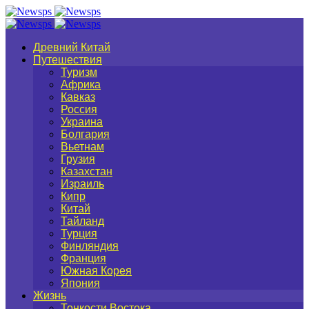
Древний Китай
Путешествия
Туризм
Африка
Кавказ
Россия
Украина
Болгария
Вьетнам
Грузия
Казахстан
Израиль
Кипр
Китай
Тайланд
Турция
Финляндия
Франция
Южная Корея
Япония
Жизнь
Тонкости Востока