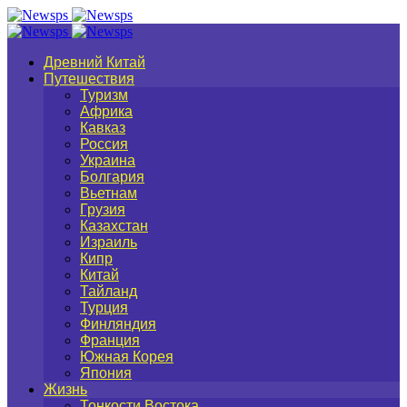
Древний Китай
Путешествия
Туризм
Африка
Кавказ
Россия
Украина
Болгария
Вьетнам
Грузия
Казахстан
Израиль
Кипр
Китай
Тайланд
Турция
Финляндия
Франция
Южная Корея
Япония
Жизнь
Тонкости Востока