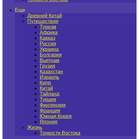
Еще
Древний Китай
Путешествия
Туризм
Африка
Кавказ
Россия
Украина
Болгария
Вьетнам
Грузия
Казахстан
Израиль
Кипр
Китай
Тайланд
Турция
Финляндия
Франция
Южная Корея
Япония
Жизнь
Тонкости Востока