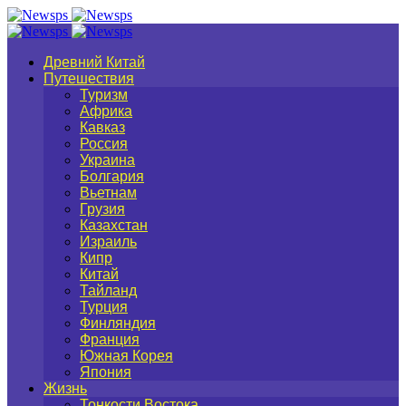
Древний Китай
Путешествия
Туризм
Африка
Кавказ
Россия
Украина
Болгария
Вьетнам
Грузия
Казахстан
Израиль
Кипр
Китай
Тайланд
Турция
Финляндия
Франция
Южная Корея
Япония
Жизнь
Тонкости Востока