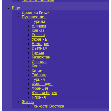
Еще
Древний Китай
Путешествия
Туризм
Африка
Кавказ
Россия
Украина
Болгария
Вьетнам
Грузия
Казахстан
Израиль
Кипр
Китай
Тайланд
Турция
Финляндия
Франция
Южная Корея
Япония
Жизнь
Тонкости Востока