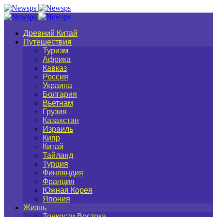
Древний Китай
Путешествия
Туризм
Африка
Кавказ
Россия
Украина
Болгария
Вьетнам
Грузия
Казахстан
Израиль
Кипр
Китай
Тайланд
Турция
Финляндия
Франция
Южная Корея
Япония
Жизнь
Тонкости Востока