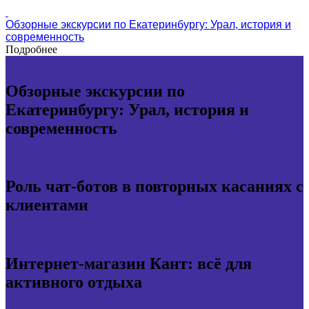
Обзорные экскурсии по Екатеринбургу: Урал, история и
современность
Подробнее
Обзорные экскурсии по
Екатеринбургу: Урал, история и
современность
Роль чат-ботов в повторных касаниях с
клиентами
Интернет-магазин Кант: всё для
активного отдыха