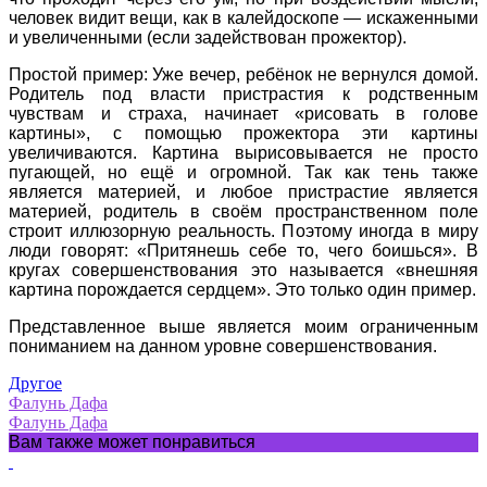
человек видит вещи, как в калейдоскопе — искаженными
и увеличенными (если задействован прожектор).
Простой пример: Уже вечер, ребёнок не вернулся домой.
Родитель под власти пристрастия к родственным
чувствам и страха, начинает «рисовать в голове
картины», с помощью прожектора эти картины
увеличиваются. Картина вырисовывается не просто
пугающей, но ещё и огромной. Так как тень также
является материей, и любое пристрастие является
материей, родитель в своём пространственном поле
строит иллюзорную реальность. Поэтому иногда в миру
люди говорят: «Притянешь себе то, чего боишься». В
кругах совершенствования это называется «внешняя
картина порождается сердцем». Это только один пример.
Представленное выше является моим ограниченным
пониманием на данном уровне совершенствования.
Другое
Фалунь Дафа
Фалунь Дафа
Вам также может понравиться