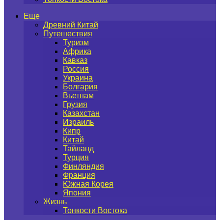
Еще
Древний Китай
Путешествия
Туризм
Африка
Кавказ
Россия
Украина
Болгария
Вьетнам
Грузия
Казахстан
Израиль
Кипр
Китай
Тайланд
Турция
Финляндия
Франция
Южная Корея
Япония
Жизнь
Тонкости Востока