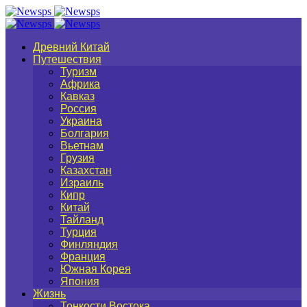
Древний Китай
Путешествия
Туризм
Африка
Кавказ
Россия
Украина
Болгария
Вьетнам
Грузия
Казахстан
Израиль
Кипр
Китай
Тайланд
Турция
Финляндия
Франция
Южная Корея
Япония
Жизнь
Тонкости Востока