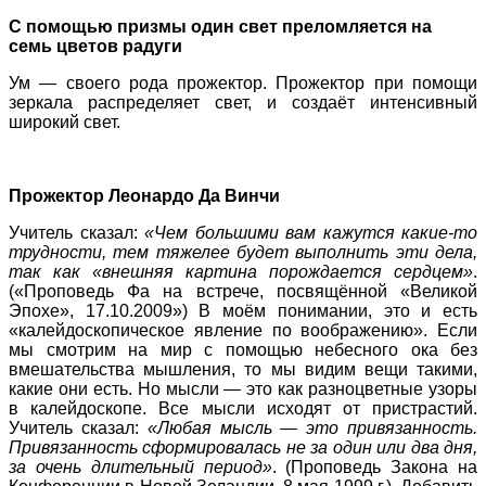
С помощью призмы один свет преломляется на
семь цветов радуги
Ум — своего рода прожектор. Прожектор при помощи
зеркала распределяет свет, и создаёт интенсивный
широкий свет.
Прожектор Леонардо Да Винчи
Учитель сказал:
«Чем большими вам кажутся какие-то
трудности, тем тяжелее будет выполнить эти дела,
так как «внешняя картина порождается сердцем»
.
(«Проповедь Фа на встрече, посвящённой «Великой
Эпохе», 17.10.2009») В моём понимании, это и есть
«калейдоскопическое явление по воображению». Если
мы смотрим на мир с помощью небесного ока без
вмешательства мышления, то мы видим вещи такими,
какие они есть. Но мысли — это как разноцветные узоры
в калейдоскопе. Все мысли исходят от пристрастий.
Учитель сказал:
«Любая мысль — это привязанность.
Привязанность сформировалась не за один или два дня,
за очень длительный период»
. (Проповедь Закона на