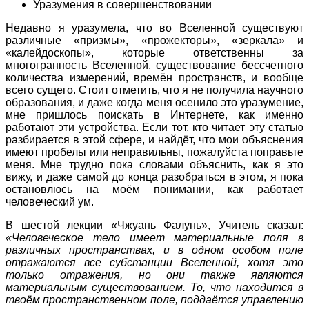
Уразумения в совершенствовании
Недавно я уразумела, что во Вселенной существуют
различные «призмы», «прожекторы», «зеркала» и
«калейдоскопы», которые ответственны за
многогранность Вселенной, существование бессчетного
количества измерений, времён пространств, и вообще
всего сущего. Стоит отметить, что я не получила научного
образования, и даже когда меня осенило это уразумение,
мне пришлось поискать в Интернете, как именно
работают эти устройства. Если тот, кто читает эту статью
разбирается в этой сфере, и найдёт, что мои объяснения
имеют пробелы или неправильны, пожалуйста поправьте
меня. Мне трудно пока словами объяснить, как я это
вижу, и даже самой до конца разобраться в этом, я пока
остановлюсь на моём понимании, как работает
человеческий ум.
В шестой лекции «Чжуань Фалунь», Учитель сказал:
«Человеческое тело имеет материальные поля в
различных пространствах, и в одном особом поле
отражаются все субстанции Вселенной, хотя это
только отражения, но они также являются
материальным существованием. То, что находится в
твоём пространственном поле, поддаётся управлению