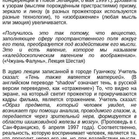
Конференции в Новой Зеландии, 8 мая 1999 г.). Добавить
к узорам (мыслям порождённым пристрастиями) призму,
зеркало и линзу (в разных прожекторах используются
разные технологии), то «изображение» (любая мысль
или эмоция) увеличивается.
«Получилось это так потому, что вещество,
заполняющее сферу пространственного поля вокруг
его тела, преобразуется под воздействием его мысли.
Это и есть явление, которое мы называем
«калейдоскопическим явлением по воображению».
(«Чжуань Фалунь», Лекция Шестая)
В аудио лекции записанной в городе Гуанчжоу, Учитель
сказал:
«Тень также является материей».
(В
английском переводе “shadow” означает тень, в русской
версии переведено, как «отражение») То, что видно на
экране, на который светит прожектор и прокручиваются
кадры фильма, является отражением. Учитель сказал:
«Образ предмета, который человек увидел, не
возникает при помощи анализа, проводимого глазом, а,
передается через зрительный нерв, формируется в
области шишковидной железы в мозгу».
(Проповедь в г.
Сан-Франциско, 6 апреля 1997 года). Соответственно,
реальность, которую воспринимает человек, является та,
что проходит через его ум, но при воздействии мысли,