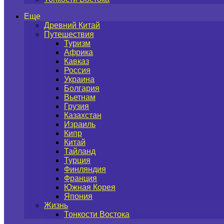
Еще
Древний Китай
Путешествия
Туризм
Африка
Кавказ
Россия
Украина
Болгария
Вьетнам
Грузия
Казахстан
Израиль
Кипр
Китай
Тайланд
Турция
Финляндия
Франция
Южная Корея
Япония
Жизнь
Тонкости Востока