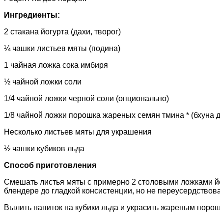
Ингредиенты:
2 стакана йогурта (дахи, творог)
¼ чашки листьев мяты (подина)
1 чайная ложка сока имбиря
½ чайной ложки соли
1/4 чайной ложки черной соли (опционально)
1/8 чайной ложки порошка жареных семян тмина * (бхуна 
Несколько листьев мяты для украшения
½ чашки кубиков льда
Способ приготовления
Смешать листья мяты с примерно 2 столовыми ложками йогу
блендере до гладкой консистенции, но не переусердствова
Вылить напиток на кубики льда и украсить жареным порош