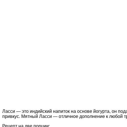
Ласси — это индийский напиток на основе йогурта, он по
привкус. Мятный Ласси — отличное дополнение к любой тр
Рецепт на две порции: