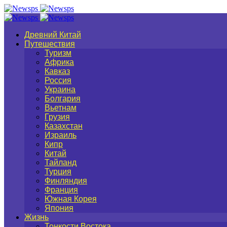
Древний Китай
Путешествия
Туризм
Африка
Кавказ
Россия
Украина
Болгария
Вьетнам
Грузия
Казахстан
Израиль
Кипр
Китай
Тайланд
Турция
Финляндия
Франция
Южная Корея
Япония
Жизнь
Тонкости Востока