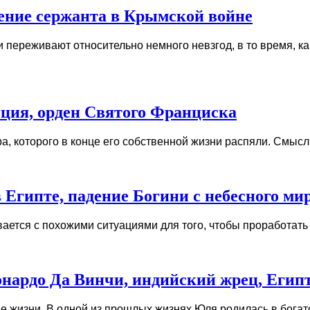
ение сержанта в Крымской войне
ереживают относительно немного невзгод, в то время, как д
ция, орден Святого Франциска
 которого в конце его собственной жизни распяли. Смысл то
гипте, падение Богини с небесного мира 
ается с похожими ситуациями для того, чтобы проработать о
нардо Да Винчи, индийский жрец, Египт
жизни. В одной из прошлых жизнях Юля родилась в богатой 