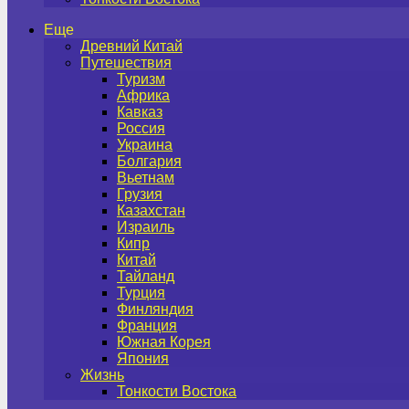
Еще
Древний Китай
Путешествия
Туризм
Африка
Кавказ
Россия
Украина
Болгария
Вьетнам
Грузия
Казахстан
Израиль
Кипр
Китай
Тайланд
Турция
Финляндия
Франция
Южная Корея
Япония
Жизнь
Тонкости Востока