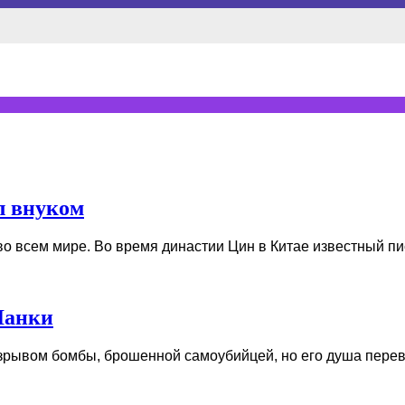
л внуком
 всем мире. Во время династии Цин в Китае известный писа
Ланки
зрывом бомбы, брошенной самоубийцей, но его душа перевоп