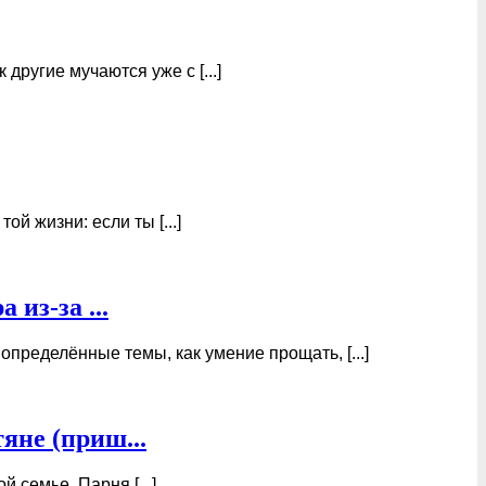
ругие мучаются уже с [...]
й жизни: если ты [...]
из-за ...
пределённые темы, как умение прощать, [...]
яне (приш...
семье. Парня [...]