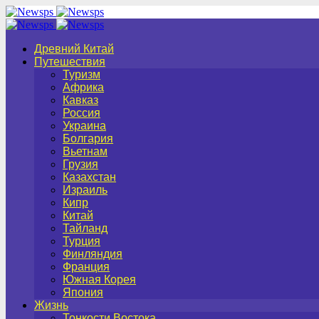
Древний Китай
Путешествия
Туризм
Африка
Кавказ
Россия
Украина
Болгария
Вьетнам
Грузия
Казахстан
Израиль
Кипр
Китай
Тайланд
Турция
Финляндия
Франция
Южная Корея
Япония
Жизнь
Тонкости Востока