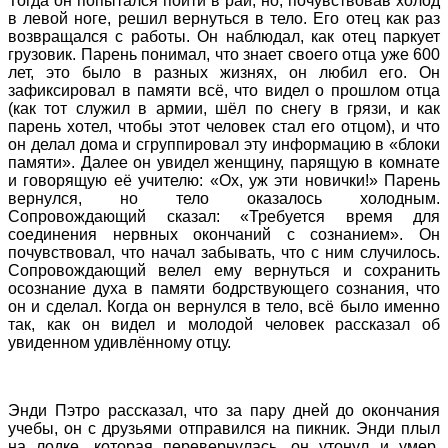
Тогда он попытался пойти в рай, но, почувствовав холод
в левой ноге, решил вернуться в тело. Его отец как раз
возвращался с работы. Он наблюдал, как отец паркует
грузовик. Парень понимал, что знает своего отца уже 600
лет, это было в разных жизнях, он любил его. Он
зафиксировал в памяти всё, что видел о прошлом отца
(как тот служил в армии, шёл по снегу в грязи, и как
парень хотел, чтобы этот человек стал его отцом), и что
он делал дома и сгруппировал эту информацию в «блоки
памяти». Далее он увидел женщину, парящую в комнате
и говорящую её учителю: «Ох, уж эти новички!» Парень
вернулся, но тело оказалось холодным.
Сопровождающий сказал: «Требуется время для
соединения нервных окончаний с сознанием». Он
почувствовал, что начал забывать, что с ним случилось.
Сопровождающий велел ему вернуться и сохранить
осознание духа в памяти бодрствующего сознания, что
он и сделал. Когда он вернулся в тело, всё было именно
так, как он видел и молодой человек рассказал об
увиденном удивлённому отцу.
Энди Пэтро рассказал, что за пару дней до окончания
учебы, он с друзьями отправился на пикник. Энди плыл
на лодке, которая перевернулась, он утонул и умер.