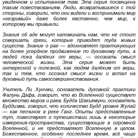
увиденном и испытанном там. Эта серия посвящена
таким повествованиям. Люди, возвратившиеся с той
стороны, говорили, что они видели и воспринимали мир
«незримый» даже более явственно, чем мир, к
которому мы привыкли.
Знания об аде могут напоминать нам, что не стоит
совершать грехи, которые приводят туда живых
существ. Знание о рае — вдохновляет практикующих
на более усердное продвижение по духовному пути, а
людей пока далёких от веры, — осознать смысл
человеческой жизни. Эта серия может быть
интересной и полезной, как людям далёким от веры,
так и тем, кто осознал смысл жизни и встал на
духовный путь самосовершенствования.
Учитель Ли Хунчжи, основатель духовной практики
Фалунь Дафа, говорит, что во Вселенной существует
множество миров и раев. Будда Шакьямуни, основатель
Буддизма, говорил, что количество Будд уровня Жулай
— как песчинок в реке Ганг. Опыты представленные
тут, повествуют о путешествии лишь в некоторые
измерения-пространства, существующие в огромной
Вселенной, и не представляют Вселенную в целом.
Божественное, особенно последнее время, всё чаще