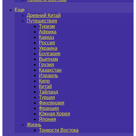
Еще
Древний Китай
Путешествия
Туризм
Африка
Кавказ
Россия
Украина
Болгария
Вьетнам
Грузия
Казахстан
Израиль
Кипр
Китай
Тайланд
Турция
Финляндия
Франция
Южная Корея
Япония
Жизнь
Тонкости Востока