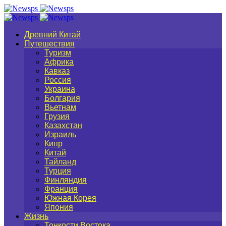
Древний Китай
Путешествия
Туризм
Африка
Кавказ
Россия
Украина
Болгария
Вьетнам
Грузия
Казахстан
Израиль
Кипр
Китай
Тайланд
Турция
Финляндия
Франция
Южная Корея
Япония
Жизнь
Тонкости Востока