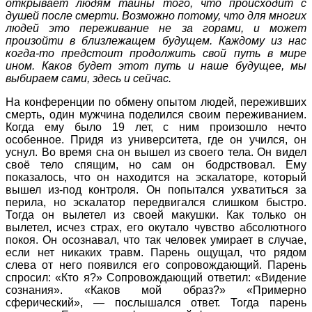
открывает людям тайны того, что происходит с
душей после смерти. Возможно потому, что для многих
людей это переживание не за горами, и может
произойти в близлежащем будущем. Каждому из нас
когда-то предстоит продолжить свой путь в мире
ином. Каков будет этот путь и наше будущее, мы
выбираем сами, здесь и сейчас.
На конференции по обмену опытом людей, переживших
смерть, один мужчина поделился своим переживанием.
Когда ему было 19 лет, с ним произошло нечто
особенное. Придя из университета, где он учился, он
уснул. Во время сна он вышел из своего тела. Он видел
своё тело спящим, но сам он бодрствовал. Ему
показалось, что он находится на эскалаторе, который
вышел из-под контроля. Он попытался ухватиться за
перила, но эскалатор передвигался слишком быстро.
Тогда он вылетел из своей макушки. Как только он
вылетел, исчез страх, его окутало чувство абсолютного
покоя. Он осознавал, что так человек умирает в случае,
если нет никаких травм. Парень ощущал, что рядом
слева от него появился его сопровождающий. Парень
спросил: «Кто я?» Сопровождающий ответил: «Видение
сознания». «Каков мой образ?» «Примерно
сферический», — послышался ответ. Тогда парень