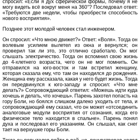
спросил: «Если я дух сферической формы, почему я не
могу видеть всё вокруг меня на 360°? Последовал ответ:
«Требуются две недели, чтобы приобрести способность
нового восприятия».
Позднее этот молодой человек стал инженером.
Он спросил: «Что мною движет?» Ответ: «Воля». Тогда он
волевым усилием вылетел из окна и вернулся; он
проверил так ли это, это отлично сработало. Он мог
слышать электричество. Тогда он вспомнил свою жизнь
до 4-хлетнего возраста, чего он не мог помнить. Он
отправился на юго-восток и там встретил женщину,
которая сказала ему, что там он находился до рождения.
Женщина ему рассказала, какая у него будет жизнь. Тогда
он передвинулся к юго-западу и спросил: «Что мне
делать?» Сопровождающий ответил: «Можешь идти куда
хочешь и делать, что хочешь». Парень захотел попасть на
гору Боли, но боялся слишком далеко уходить от тела, и
сопровождающий ему сказал, что он может «отсоединить
аналоговые модули восприятия от сознания, когда его
физическое тело находится в спальне». Парень понял
духа и последовал его указаниям. Он слышал, как снег
тает на верхушке горы Боли.