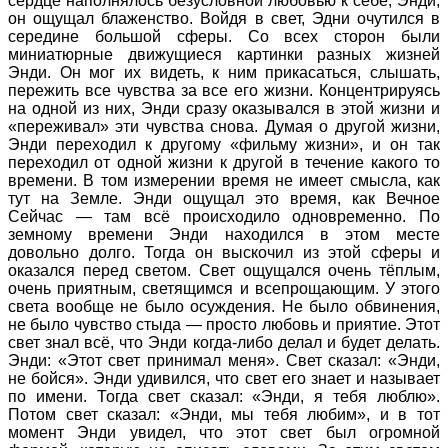
сердце наполнялось безусловной любовью к себе, Энди,
он ощущал блаженство. Войдя в свет, Эдни очутился в
середине большой сферы. Со всех сторон были
миниатюрные движущиеся картинки разных жизней
Энди. Он мог их видеть, к ним прикасаться, слышать,
пережить все чувства за все его жизни. Концентрируясь
на одной из них, Энди сразу оказывался в этой жизни и
«переживал» эти чувства снова. Думая о другой жизни,
Энди переходил к другому «фильму жизни», и он так
переходил от одной жизни к другой в течение какого то
времени. В том измерении время не имеет смысла, как
тут на Земле. Энди ощущал это время, как Вечное
Сейчас — там всё происходило одновременно. По
земному времени Энди находился в этом месте
довольно долго. Тогда он выскочил из этой сферы и
оказался перед светом. Свет ощущался очень тёплым,
очень приятным, светящимся и всепрощающим. У этого
света вообще не было осуждения. Не было обвинения,
не было чувство стыда — просто любовь и приятие. Этот
свет знал всё, что Энди когда-либо делал и будет делать.
Энди: «Этот свет принимал меня». Свет сказал: «Энди,
не бойся». Энди удивился, что свет его знает и называет
по имени. Тогда свет сказал: «Энди, я тебя люблю».
Потом свет сказал: «Энди, мы тебя любим», и в тот
момент Энди увидел, что этот свет был огромной