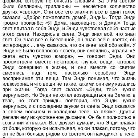
формой, которую не описать словами. За этим светом
были биллионы, триллионы — несчётное количество
других «светов». Они все его знали и все в один голос
сказали: «Добро пожаловать домой, Энди!». Тогда Энди
громко произнёс: «Я Дома, наконец-то, я Дома!» Тогда
свет впитал в себя Энди, и Энди чувствовал себя частью
этого света. Находясь в свете, Энди знал всё, что знал
свет. Он знал всё о Вселенной, он знал всё о цветах, об
астероидах … ему казалось, что он знает всё обо всём. У
Энди не было вопросов к свету, они смеялись, играли. «У
света есть чувство юмора», — говорит Энди. Они
просмотрели вместе некоторые глупые вещи, которые
Энди совершил в жизни, и они вместе со светом
смеялись над тем, насколько серьёзно Энди
воспринимал эти вещи. Там Энди понимал, что жизнь
иллюзорна, и что вещи не такие, какими они ему казались
при жизни. Тогда свет сказал: «Энди, тебе нужно
вернуться». Но Энди не хотел возвращаться на Землю, в
тело, но свет трижды повторил, что Энди нужно
вернуться, и с последним звуком от света Энди оказался
в своём больном и холодном теле на пляже. Друзья
делали ему искусственное дыхание. Он был полностью в
сознании и плакал. Все друзья думали, что Энди плакал
от боли, которую он испытывал, но он плакал, потому, что
он не был больше рядом со светом, он находился в теле.