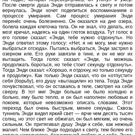
После смерти душа Энди отправилась к свету и потом
вернулась. Энди хочет поделиться воспоминанием о
процессе умирания. Сам процесс умирания Энди
перенёс очень болезненно. Он оказался на дне озера,
болела каждая клеточка тела. Он не знал, что делать, его
мозг кричал, надеясь на один глоток воздуха. Тут голос в
его голове сказал: «Энди, тебе нужно отдохнуть». Но
Энди ответил этому голосу: «Нет, я не могу, мне нужно
выбраться отсюда». Пытаясь выбраться, Энди застрял в
озерном иле. Его руки завязли в тине, и он не мог их
вытащить. Тогда голос сказал: «Энди, ты можешь
продолжать бороться, но тебе стоит секунду отдохнуть».
Тогда Энди сказал: «Хорошо, я отдохну, но только секунду
и продолжу». Как только Энди сказал, что он «отпустит»
себя (борьбу), его душу «вытащили» из тела. Тогда Энди
почувствовал, что он оставаясь в теле, смотрел на себя
сверху. В тот миг Энди больше не было холодно и
больно, ему было тепло, и он был наполнен любовью и
покоем, которые невозможно описать словами. Этот
переход был очень быстрым, менее секунды. Сквозь
туннель Энди видел яркий свет — ярче чем десять тысяч
солнц, но этот свет не обжигал, он был мягким, но очень
сильным. Он притягивал душу Энди к себе, как нежный
магнит. Чем ближе Энди подходил к свету, тем более его