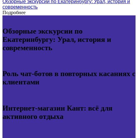
Обзорные экскурсии по Екатеринбургу: Урал, история и
современность
Подробнее
Обзорные экскурсии по
Екатеринбургу: Урал, история и
современность
Роль чат-ботов в повторных касаниях с
клиентами
Интернет-магазин Кант: всё для
активного отдыха