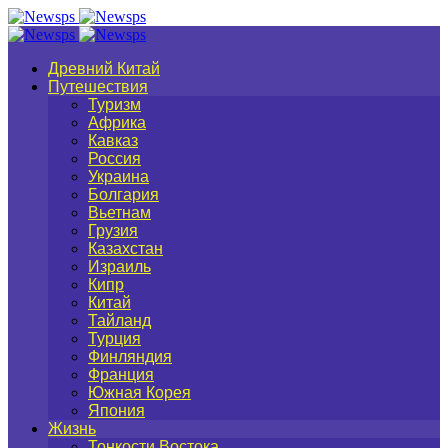
Древний Китай
Путешествия
Туризм
Африка
Кавказ
Россия
Украина
Болгария
Вьетнам
Грузия
Казахстан
Израиль
Кипр
Китай
Тайланд
Турция
Финляндия
Франция
Южная Корея
Япония
Жизнь
Тонкости Востока