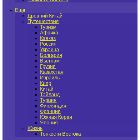
Еще
Древний Китай
Путешествия
Туризм
Африка
Кавказ
Россия
Украина
Болгария
Вьетнам
Грузия
Казахстан
Израиль
Кипр
Китай
Тайланд
Турция
Финляндия
Франция
Южная Корея
Япония
Жизнь
Тонкости Востока