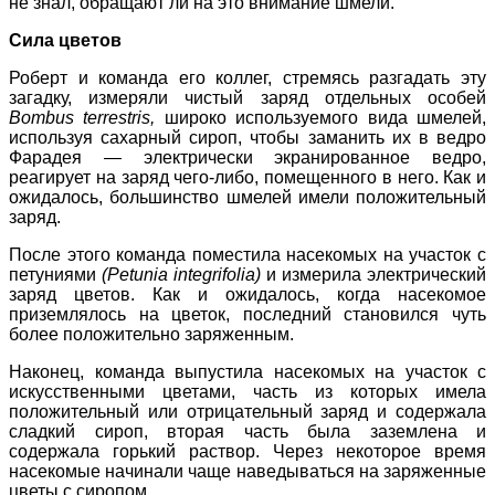
не знал, обращают ли на это внимание шмели.
Сила цветов
Роберт и команда его коллег, стремясь разгадать эту
загадку, измеряли чистый заряд отдельных особей
Bombus terrestris,
широко используемого вида шмелей,
используя сахарный сироп, чтобы заманить их в ведро
Фарадея — электрически экранированное ведро,
реагирует на заряд чего-либо, помещенного в него. Как и
ожидалось, большинство шмелей имели положительный
заряд.
После этого команда поместила насекомых на участок с
петуниями
(Petunia integrifolia)
и измерила электрический
заряд цветов. Как и ожидалось, когда насекомое
приземлялось на цветок, последний становился чуть
более положительно заряженным.
Наконец, команда выпустила насекомых на участок с
искусственными цветами, часть из которых имела
положительный или отрицательный заряд и содержала
сладкий сироп, вторая часть была заземлена и
содержала горький раствор. Через некоторое время
насекомые начинали чаще наведываться на заряженные
цветы с сиропом.