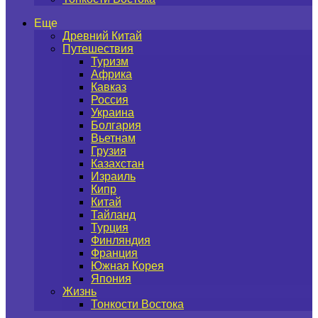
Еще
Древний Китай
Путешествия
Туризм
Африка
Кавказ
Россия
Украина
Болгария
Вьетнам
Грузия
Казахстан
Израиль
Кипр
Китай
Тайланд
Турция
Финляндия
Франция
Южная Корея
Япония
Жизнь
Тонкости Востока