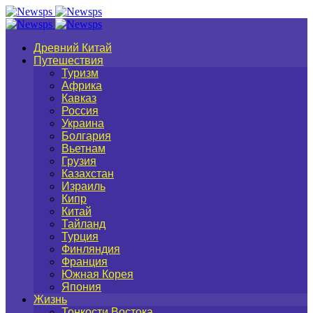
Древний Китай
Путешествия
Туризм
Африка
Кавказ
Россия
Украина
Болгария
Вьетнам
Грузия
Казахстан
Израиль
Кипр
Китай
Тайланд
Турция
Финляндия
Франция
Южная Корея
Япония
Жизнь
Тонкости Востока