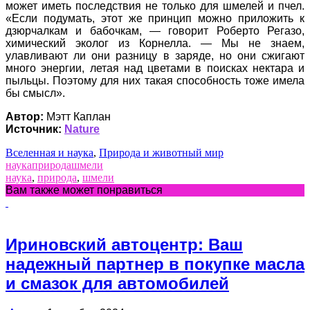
может иметь последствия не только для шмелей и пчел.
«Если подумать, этот же принцип можно приложить к
дзюрчалкам и бабочкам, — говорит Роберто Регазо,
химический эколог из Корнелла. — Мы не знаем,
улавливают ли они разницу в заряде, но они сжигают
много энергии, летая над цветами в поисках нектара и
пыльцы. Поэтому для них такая способность тоже имела
бы смысл».
Автор:
Мэтт Каплан
Источник:
Nature
Вселенная и наука
,
Природа и животный мир
наука
природа
шмели
наука
,
природа
,
шмели
Вам также может понравиться
Ириновский автоцентр: Ваш
надежный партнер в покупке масла
и смазок для автомобилей