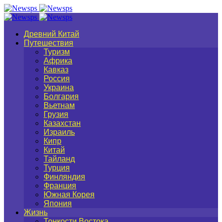
Древний Китай
Путешествия
Туризм
Африка
Кавказ
Россия
Украина
Болгария
Вьетнам
Грузия
Казахстан
Израиль
Кипр
Китай
Тайланд
Турция
Финляндия
Франция
Южная Корея
Япония
Жизнь
Тонкости Востока