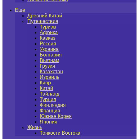
Еще
Древний Китай
Путешествия
Туризм
Африка
Кавказ
Россия
Украина
Болгария
Вьетнам
Грузия
Казахстан
Израиль
Кипр
Китай
Тайланд
Турция
Финляндия
Франция
Южная Корея
Япония
Жизнь
Тонкости Востока