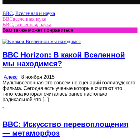
BBC
,
Вселенная и наука
BBC
вселенная
наука
BBC
,
вселенная
,
наука
Вам также может понравиться
BBC Horizon: В какой Вселенной
мы находимся?
Алекс
8 ноября 2015
Мультивселенная это совсем не сценарий голливудского
фильма. Сегодня есть ученые которые считают что
гипотеза которая считалась ранее настолько
радикальной что [...]
BBC: Искусство перевоплощения
— метаморфоз