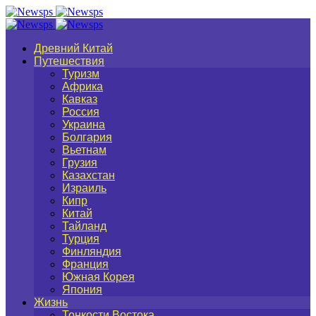
Древний Китай
Путешествия
Туризм
Африка
Кавказ
Россия
Украина
Болгария
Вьетнам
Грузия
Казахстан
Израиль
Кипр
Китай
Тайланд
Турция
Финляндия
Франция
Южная Корея
Япония
Жизнь
Тонкости Востока