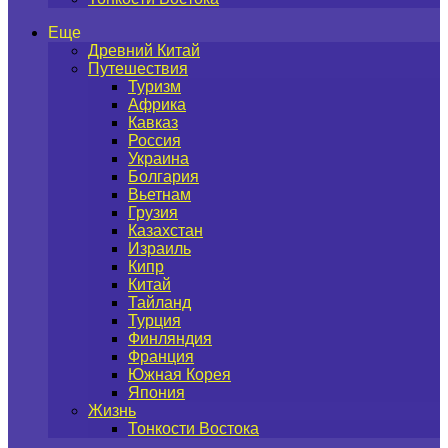
Еще
Древний Китай
Путешествия
Туризм
Африка
Кавказ
Россия
Украина
Болгария
Вьетнам
Грузия
Казахстан
Израиль
Кипр
Китай
Тайланд
Турция
Финляндия
Франция
Южная Корея
Япония
Жизнь
Тонкости Востока