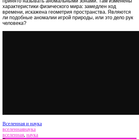
принято называть аномальными зонами. Там изменены
характеристики физического мира: замедлен ход
времени, искажена геометрия пространства. Являются
ли подобные аномалии игрой природы, или это дело рук
человека?
Вселенная и наука
вселенная
наука
вселенная
,
наука