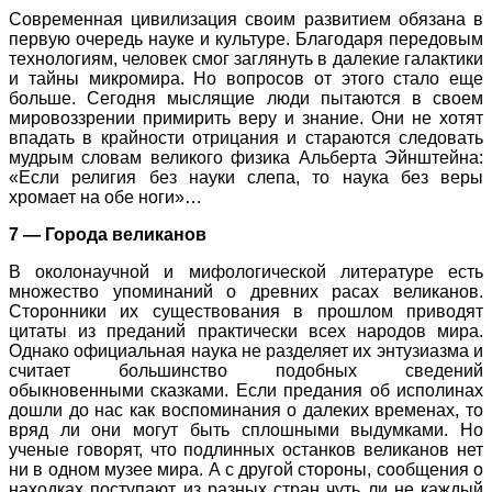
Современная цивилизация своим развитием обязана в
первую очередь науке и культуре. Благодаря передовым
технологиям, человек смог заглянуть в далекие галактики
и тайны микромира. Но вопросов от этого стало еще
больше. Сегодня мыслящие люди пытаются в своем
мировоззрении примирить веру и знание. Они не хотят
впадать в крайности отрицания и стараются следовать
мудрым словам великого физика Альберта Эйнштейна:
«Если религия без науки слепа, то наука без веры
хромает на обе ноги»…
7 — Города великанов
В околонаучной и мифологической литературе есть
множество упоминаний о древних расах великанов.
Сторонники их существования в прошлом приводят
цитаты из преданий практически всех народов мира.
Однако официальная наука не разделяет их энтузиазма и
считает большинство подобных сведений
обыкновенными сказками. Если предания об исполинах
дошли до нас как воспоминания о далеких временах, то
вряд ли они могут быть сплошными выдумками. Но
ученые говорят, что подлинных останков великанов нет
ни в одном музее мира. А с другой стороны, сообщения о
находках поступают из разных стран чуть ли не каждый