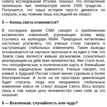
совета исследований Италии, показал, что оплавление
произошло при температуре около 1500 градусов…
Получается, что наша история просто движется по
спирали, а мы помним лишь последний ее оборот.
5 — Конец света отменяется?
В последнее время СМИ говорят о приближении
космических изменений, угрожающих всему миру,
ссылаясь на календарь Майя. Природные катаклизмы
настолько усилились, что ученые стали говорить о
наступающих глобальных изменениях. Такие выводы
основываются на научных прогнозах и на идее о том, что
Земля сама является живым организмом, сознательно
реагирующим на действия человечества. Уже стало ясно,
что географическая и политическая карта в ближайшие
полвека кардинально изменятся. Ученые говорят, что
климат в будущей России станет менее суровым и более
благоприятным. И если на ее просторах цивилизация
будет спасена, тогда все ожидаемые глобальные
изменения вовсе не станут концом Света. Весь вопрос
лишь в том, какую цену человечество само себе за это
назначит.
6 — Вселенная: случайность или чудо?