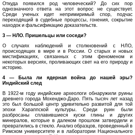
Откуда появился род человеческий? До сих пор
однозначного ответа на этот вопрос не существует.
Среди ученых идет непримиримый спор, подчас
переходящий в судебные процессы, гонения, сокрытие
находок и фальсификацию доказательств.
3 — НЛО. Пришельцы или соседи?
О случаях наблюдений и столкновений с НЛО,
происходящих в мире и в России. О старых и новых
мистификациях, связанных с этим феноменом и
некоторых версиях, проливающих свет на его природу и
историю.
4 — Была ли ядерная война до нашей эры?
Индийский след
В 1922-м году индийские археологи обнаружили руины
древнего города Мохенджо-Даро. Пять тысяч лет назад
это был большой центр удивительно развитой для той
эпохи Хараппской культуры. Среди руин были
разбросаны сплавившиеся куски глины и других
минералов, которые в далеком прошлом затвердели и
превратились в стекло. Анализ образцов, проведенный в
Римском университете и в лаборатории Национального