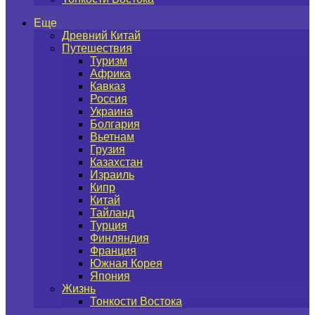
Еще
Древний Китай
Путешествия
Туризм
Африка
Кавказ
Россия
Украина
Болгария
Вьетнам
Грузия
Казахстан
Израиль
Кипр
Китай
Тайланд
Турция
Финляндия
Франция
Южная Корея
Япония
Жизнь
Тонкости Востока