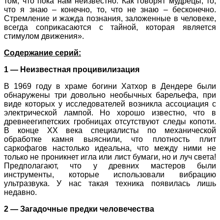
том, что пока нам неизвестно. Как говорят мудрецы, то,
что я знаю – конечно, то, что не знаю – бесконечно.
Стремление и жажда познания, заложенные в человеке,
всегда соприкасаются с тайной, которая является
стимулом движения».
Содержание серий:
1 — Неизвестная процивилизация
В 1969 году в храме богини Хатхор в Дендере были
обнаружены три довольно необычных барельефа, при
виде которых у исследователей возникла ассоциация с
электрической лампой. Но хорошо известно, что в
древнеегипетских гробницах отсутствуют следы копоти.
В конце XX века специалисты по механической
обработке камня выяснили, что плотность плит
саркофагов настолько идеальна, что между ними не
только не проникнет игла или лист бумаги, но и луч света!
Предполагают, что у древних мастеров были
инструменты, которые использовали вибрацию
ультразвука. У нас такая техника появилась лишь
недавно.
2 — Загадочные предки человечества