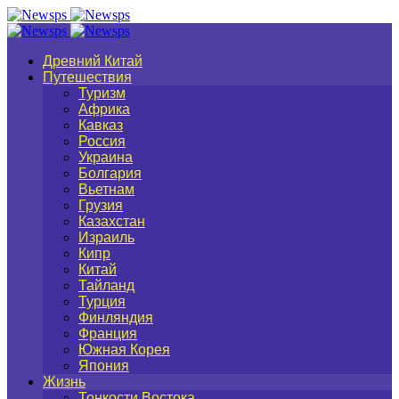
Древний Китай
Путешествия
Туризм
Африка
Кавказ
Россия
Украина
Болгария
Вьетнам
Грузия
Казахстан
Израиль
Кипр
Китай
Тайланд
Турция
Финляндия
Франция
Южная Корея
Япония
Жизнь
Тонкости Востока