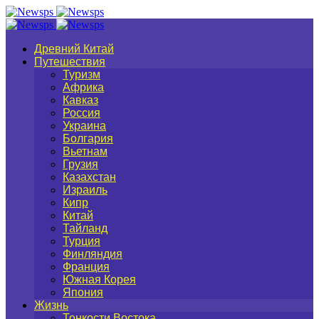
Древний Китай
Путешествия
Туризм
Африка
Кавказ
Россия
Украина
Болгария
Вьетнам
Грузия
Казахстан
Израиль
Кипр
Китай
Тайланд
Турция
Финляндия
Франция
Южная Корея
Япония
Жизнь
Тонкости Востока