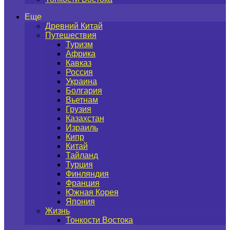
Еще
Древний Китай
Путешествия
Туризм
Африка
Кавказ
Россия
Украина
Болгария
Вьетнам
Грузия
Казахстан
Израиль
Кипр
Китай
Тайланд
Турция
Финляндия
Франция
Южная Корея
Япония
Жизнь
Тонкости Востока