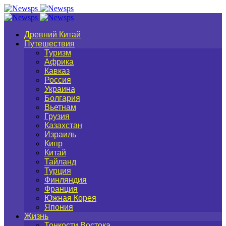
Древний Китай
Путешествия
Туризм
Африка
Кавказ
Россия
Украина
Болгария
Вьетнам
Грузия
Казахстан
Израиль
Кипр
Китай
Тайланд
Турция
Финляндия
Франция
Южная Корея
Япония
Жизнь
Тонкости Востока