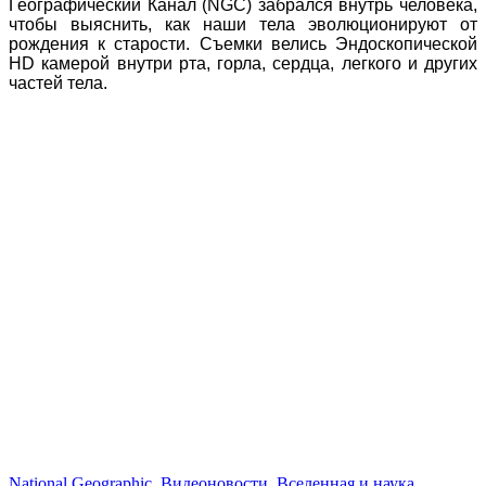
Географический Канал (NGC) забрался внутрь человека,
чтобы выяснить, как наши тела эволюционируют от
рождения к старости. Съемки велись Эндоскопической
HD камерой внутри рта, горла, сердца, легкого и других
частей тела.
National Geographic
,
Видеоновости
,
Вселенная и наука