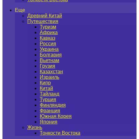
Еще
Древний Китай
Путешествия
Туризм
Африка
Кавказ
Россия
Украина
Болгария
Вьетнам
Грузия
Казахстан
Израиль
Кипр
Китай
Тайланд
Турция
Финляндия
Франция
Южная Корея
Япония
Жизнь
Тонкости Востока