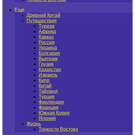
Еще
Древний Китай
Путешествия
Туризм
Африка
Кавказ
Россия
Украина
Болгария
Вьетнам
Грузия
Казахстан
Израиль
Кипр
Китай
Тайланд
Турция
Финляндия
Франция
Южная Корея
Япония
Жизнь
Тонкости Востока