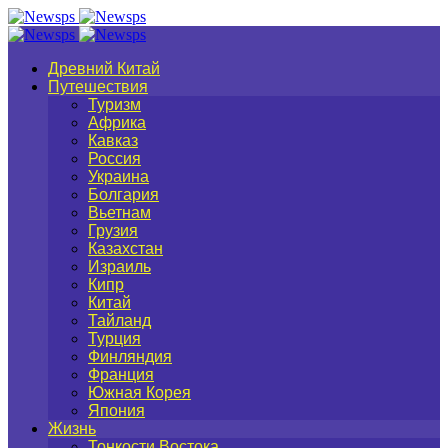
Древний Китай
Путешествия
Туризм
Африка
Кавказ
Россия
Украина
Болгария
Вьетнам
Грузия
Казахстан
Израиль
Кипр
Китай
Тайланд
Турция
Финляндия
Франция
Южная Корея
Япония
Жизнь
Тонкости Востока