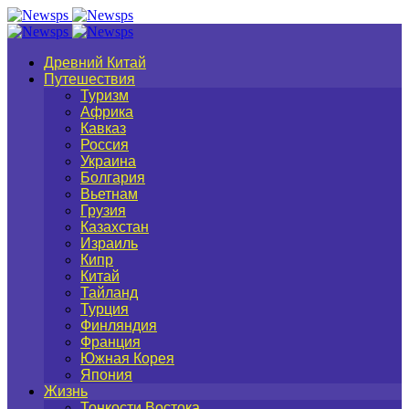
Древний Китай
Путешествия
Туризм
Африка
Кавказ
Россия
Украина
Болгария
Вьетнам
Грузия
Казахстан
Израиль
Кипр
Китай
Тайланд
Турция
Финляндия
Франция
Южная Корея
Япония
Жизнь
Тонкости Востока