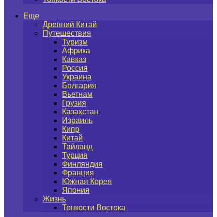
Еще
Древний Китай
Путешествия
Туризм
Африка
Кавказ
Россия
Украина
Болгария
Вьетнам
Грузия
Казахстан
Израиль
Кипр
Китай
Тайланд
Турция
Финляндия
Франция
Южная Корея
Япония
Жизнь
Тонкости Востока