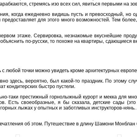
карабкаются, стремясь изо всех сил, явиться первыми на з
ния, когда ежедневно видишь пусть и превосходный, но
 предоставляет для этого много возможностей. Тем более
первом этаже. Сервировка, незнакомые вкуснейшие прод
объяснить по-русски, то похоже на квартиры, сдающиеся вн
ь с любой точки можно увидеть кроме архитектурных европ
о здесь, вероятно, был какой-то праздник. По этому сл
ат кондитерских быстро пустели.
льно-таки престижный горнолыжный курорт и мекка для мн
. Есть своеобразные, я бы сказала, детские сады (это
горных лыжах у опытных и заботливых инструкторов-нянь. А
печатления об этом. Путешествие в длину Шамони Монблан