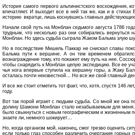
История самого первого альпинистского восхождения, к
впечатляет. И выходит все в ней так же, как и в стиха
историю вкратце, лишь коснувшись главных действующих 
Начали свой путь на Монблан седьмого августа 1786 го
трудным, что несколько раз они собирались вернуться н
Монблан. Но здесь судьба сыграла Жаком Бальма злую шу
Но в последствие Мишель Паккар не снискал славы пок
Бальма пути к вершине. А он тем временем обратил
вознаграждение тому, кто покажет ему путь на нее. Соссю
чтобы снарядить к Монблан целую экспедицию. Все ее уч
чья нога впервые ступила на вершину горы, а Жаку Баль
осталась почти неизвестной… Но все же свой главный день
И все же стоит отметить тот факт, что, хотя, спустя 146
году.
Вот так порой играет с людьми судьба. Со мной же она п
долину Шамони Монблан стало незабываемым для меня. 
было свыкнуться с новым географическим и жизненным пол
знаете ли, немного шокирует…
Но, когда организм мой, наконец, смог трезво оценить си
если только глаз способен различить очертания горных п