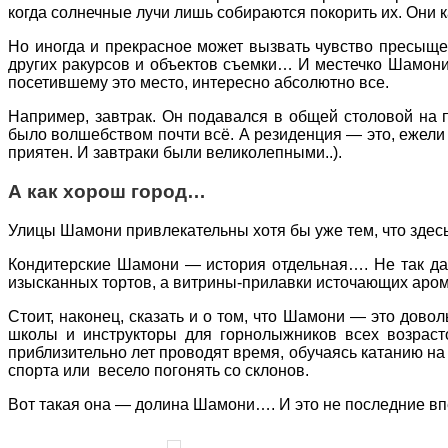
когда солнечные лучи лишь собираются покорить их. Они 
Но иногда и прекрасное может вызвать чувство пресыще
других ракурсов и объектов съемки… И местечко Шамони
посетившему это место, интересно абсолютно все.
Например, завтрак. Он подавался в общей столовой на 
было волшебством почти всё. А резиденция — это, ежели 
приятен. И завтраки были великолепными..).
А как хорош город…
Улицы Шамони привлекательны хотя бы уже тем, что здес
Кондитерские Шамони — история отдельная…. Не так давн
изысканных тортов, а витрины-прилавки источающих аром
Стоит, наконец, сказать и о том, что Шамони — это дово
школы и инструкторы для горнолыжников всех возрастов
приблизительно лет проводят время, обучаясь катанию на 
спорта или весело погонять со склонов.
Вот такая она — долина Шамони…. И это не последние в