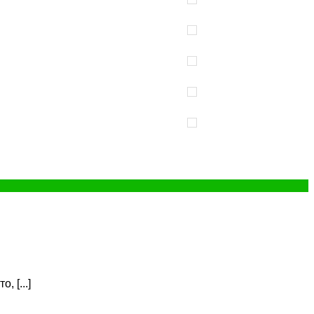
 [...]