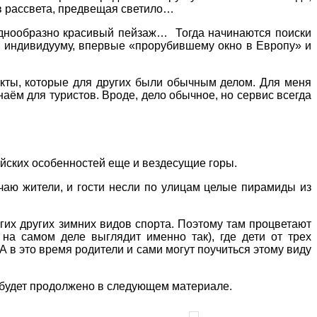
ов рассвета, предвещая светило…
 однообразно красивый пейзаж… Тогда начинаются поиски
, индивидууму, впервые «прорубившему окно в Европу» и
укты, которые для других были обычным делом. Для меня
аём для туристов. Вроде, дело обычное, но сервис всегда
ейских особенностей еще и вездесущие горы.
учаю жители, и гости несли по улицам целые пирамиды из
огих других зимних видов спорта. Поэтому там процветают
 на самом деле выглядит именно так), где дети от трех
 в это время родители и сами могут поучиться этому виду
 будет продолжено в следующем материале.