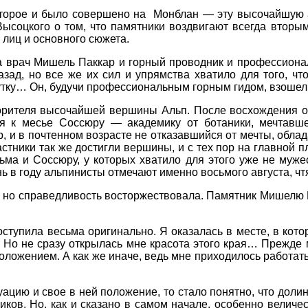
оторое и было совершено на Монблан — эту высочайшую а
х Высоцкого о том, что памятники воздвигают всегда втор
лиц и основного сюжета.
да врач Мишель Паккар и горный проводник и профессиона
азад, но все же их сил и упрямства хватило для того, ч
тку… Он, будучи профессиональным горным гидом, взошел 
орителя высочайшей вершины Альп. После восхождения 
ся к месье Соссюру — академику от ботаники, мечтав
р, и в почтенном возрасте не отказавшийся от мечты, обла
астники так же достигли вершины, и с тех пор на главно
ма и Соссюру, у которых хватило для этого уже не мужес
 в году альпинисты отмечают именно восьмого августа, чтя
 лет, но справедливость восторжествовала. Памятник Мишел
оступила весьма оригинально. Я оказалась в месте, в кот
Но не сразу открылась мне красота этого края… Прежде 
ожением. А как же иначе, ведь мне приходилось работать
туацию и свое в ней положение, то стало понятно, что дол
иков. Но, как и сказано в самом начале, особенно величе