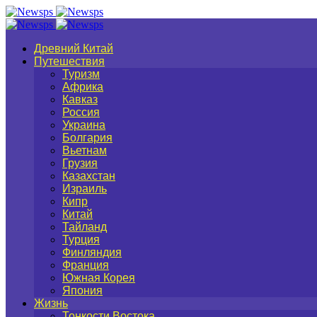
Древний Китай
Путешествия
Туризм
Африка
Кавказ
Россия
Украина
Болгария
Вьетнам
Грузия
Казахстан
Израиль
Кипр
Китай
Тайланд
Турция
Финляндия
Франция
Южная Корея
Япония
Жизнь
Тонкости Востока