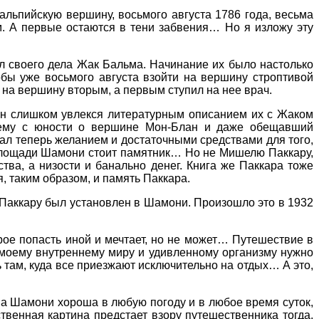
льпийскую вершину, восьмого августа 1786 года, весьма
ым. А первые остаются в тени забвения… Но я изложу эту
л своего дела Жак Бальма. Начинание их было настолько
тобы уже восьмого августа взойти на вершину строптивой
на вершину вторым, а первым ступил на нее врач.
он слишком увлекся литературным описанием их с Жаком
шему с юности о вершине Мон-Блан и даже обещавший
дал теперь желанием и достаточными средствами для того,
й площади Шамони стоит памятник… Но не Мишелю Паккару,
тва, а низости и банально денег. Книга же Паккара тоже
, таким образом, и память Паккара.
ю Паккару был установлен в Шамони. Произошло это в 1932
орое попасть иной и мечтает, но не может… Путешествие в
моему внутреннему миру и удивленному организму нужно
 там, куда все приезжают исключительно на отдых… А это,
ина Шамони хороша в любую погоду и в любое время суток,
ственная картина предстает взору путешественника тогда,