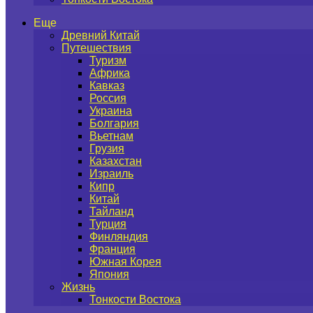
Еще
Древний Китай
Путешествия
Туризм
Африка
Кавказ
Россия
Украина
Болгария
Вьетнам
Грузия
Казахстан
Израиль
Кипр
Китай
Тайланд
Турция
Финляндия
Франция
Южная Корея
Япония
Жизнь
Тонкости Востока