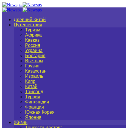
Древний Китай
Путешествия
Туризм
Африка
Кавказ
Россия
Украина
Болгария
Вьетнам
Грузия
Казахстан
Израиль
Кипр
Китай
Тайланд
Турция
Финляндия
Франция
Южная Корея
Япония
Жизнь
Тонкости Востока