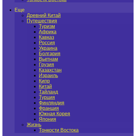
Еще
Древний Китай
Путешествия
Туризм
Африка
Кавказ
Россия
Украина
Болгария
Вьетнам
Грузия
Казахстан
Израиль
Кипр
Китай
Тайланд
Турция
Финляндия
Франция
Южная Корея
Япония
Жизнь
Тонкости Востока