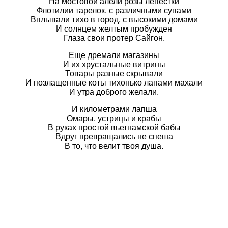
На мостовой алели розы лепестки
Флотилии тарелок, с различными супами
Вплывали тихо в город, с высокими домами
И солнцем желтым пробужден
Глаза свои протер Сайгон.
Еще дремали магазины
И их хрустальные витрины
Товары разные скрывали
И позлащенные коты тихонько лапами махали
И утра доброго желали.
И километрами лапша
Омары, устрицы и крабы
В руках простой вьетнамской бабы
Вдруг превращались не спеша
В то, что велит твоя душа.