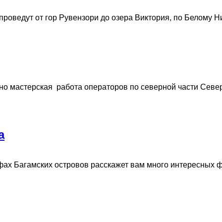
ведут от гор Рувензори до озера Виктория, по Белому Нилу,
но мастерская работа операторов по северной части Севе
а
х Багамских островов расскажет вам много интересных фак