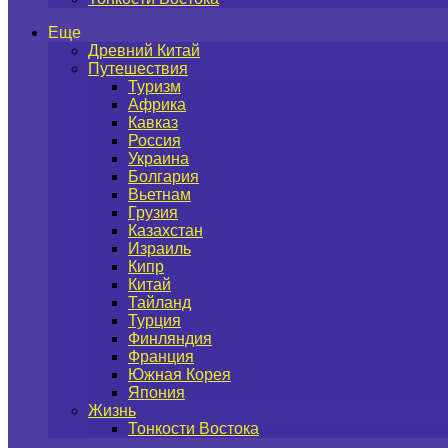
Еще
Древний Китай
Путешествия
Туризм
Африка
Кавказ
Россия
Украина
Болгария
Вьетнам
Грузия
Казахстан
Израиль
Кипр
Китай
Тайланд
Турция
Финляндия
Франция
Южная Корея
Япония
Жизнь
Тонкости Востока