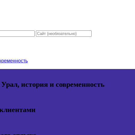
овременность
 Урал, история и современность
 клиентами