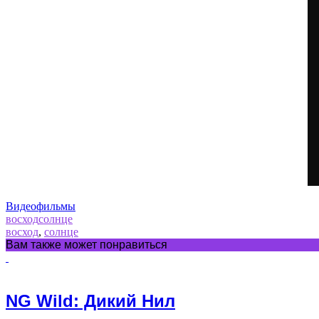
Видеофильмы
восход
солнце
восход
,
солнце
Вам также может понравиться
NG Wild: Дикий Нил