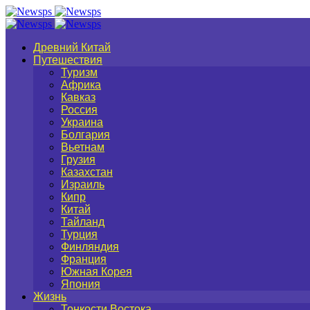
Древний Китай
Путешествия
Туризм
Африка
Кавказ
Россия
Украина
Болгария
Вьетнам
Грузия
Казахстан
Израиль
Кипр
Китай
Тайланд
Турция
Финляндия
Франция
Южная Корея
Япония
Жизнь
Тонкости Востока