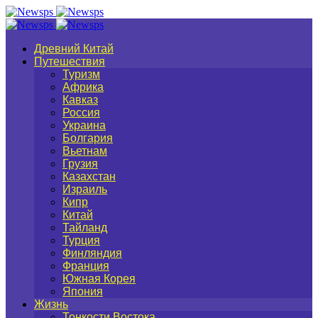
Древний Китай
Путешествия
Туризм
Африка
Кавказ
Россия
Украина
Болгария
Вьетнам
Грузия
Казахстан
Израиль
Кипр
Китай
Тайланд
Турция
Финляндия
Франция
Южная Корея
Япония
Жизнь
Тонкости Востока