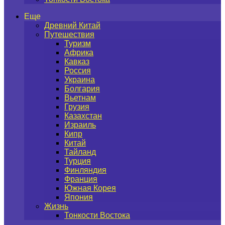
Еще
Древний Китай
Путешествия
Туризм
Африка
Кавказ
Россия
Украина
Болгария
Вьетнам
Грузия
Казахстан
Израиль
Кипр
Китай
Тайланд
Турция
Финляндия
Франция
Южная Корея
Япония
Жизнь
Тонкости Востока