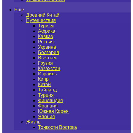
Еще
Древний Китай
Путешествия
Туризм
Африка
Кавказ
Россия
Украина
Болгария
Вьетнам
Грузия
Казахстан
Израиль
Кипр
Китай
Тайланд
Турция
Финляндия
Франция
Южная Корея
Япония
Жизнь
Тонкости Востока