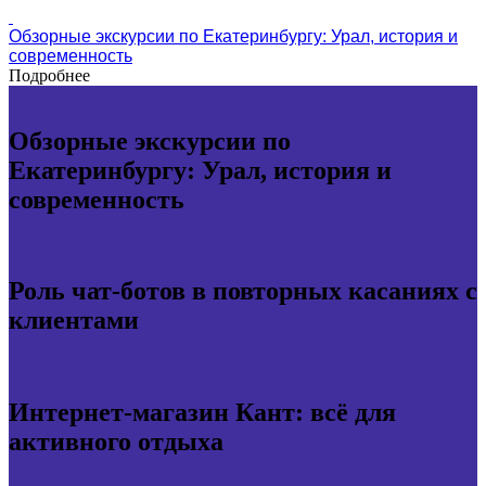
Обзорные экскурсии по Екатеринбургу: Урал, история и
современность
Подробнее
Обзорные экскурсии по
Екатеринбургу: Урал, история и
современность
Роль чат-ботов в повторных касаниях с
клиентами
Интернет-магазин Кант: всё для
активного отдыха