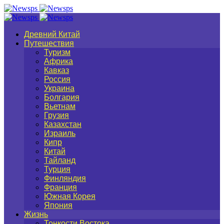
Древний Китай
Путешествия
Туризм
Африка
Кавказ
Россия
Украина
Болгария
Вьетнам
Грузия
Казахстан
Израиль
Кипр
Китай
Тайланд
Турция
Финляндия
Франция
Южная Корея
Япония
Жизнь
Тонкости Востока