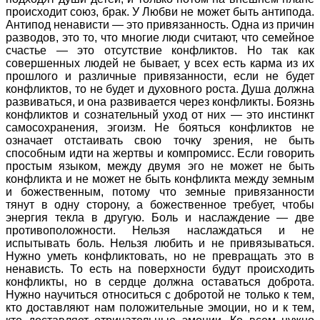
происходит союз, брак. У Любви не может быть антипода.
Антипод ненависти — это привязанность. Одна из причин
разводов, это то, что многие люди считают, что семейное
счастье — это отсутствие конфликтов. Но так как
совершенных людей не бывает, у всех есть карма из их
прошлого и различные привязанности, если не будет
конфликтов, то не будет и духовного роста. Душа должна
развиваться, и она развивается через конфликты. Боязнь
конфликтов и сознательный уход от них — это инстинкт
самосохранения, эгоизм. Не бояться конфликтов не
означает отстаивать свою точку зрения, не быть
способным идти на жертвы и компромисс. Если говорить
простым языком, между двумя эго не может не быть
конфликта и не может не быть конфликта между земным
и божественным, потому что земные привязанности
тянут в одну сторону, а божественное требует, чтобы
энергия текла в другую. Боль и наслаждение — две
противоположности. Нельзя наслаждаться и не
испытывать боль. Нельзя любить и не привязываться.
Нужно уметь конфликтовать, но не превращать это в
ненависть. То есть на поверхности будут происходить
конфликты, но в сердце должна оставаться доброта.
Нужно научиться относиться с добротой не только к тем,
кто доставляют нам положительные эмоции, но и к тем,