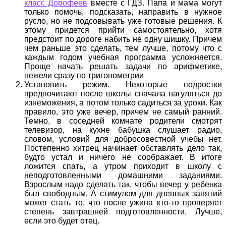
класс Дорофеев
вместе с ГДЗ. Папа и мама могут
только помочь, подсказать, направить в нужное
русло, но не подсовывать уже готовые решения. К
этому придется прийти самостоятельно, хотя
предстоит по дороге набить не одну шишку. Причем
чем раньше это сделать, тем лучше, потому что с
каждым годом учебная программа усложняется.
Проще начать решать задачи по арифметике,
нежели сразу по тригонометрии
Установить режим. Некоторые подростки
предпочитают после школы сначала нагуляться до
изнеможения, а потом только садиться за уроки. Как
правило, это уже вечер, причем не самый ранний.
Темно, в соседней комнате родители смотрят
телевизор, на кухне бабушка слушает радио,
словом, условий для добросовестной учебы нет.
Постепенно хитрец начинает обставлять дело так,
будто устал и ничего не соображает. В итоге
ложится спать, а утром приходит в школу с
неподготовленными домашними заданиями.
Взрослым надо сделать так, чтобы вечер у ребенка
был свободным. А стимулом для дневных занятий
может стать то, что после ужина кто-то проверяет
степень завтрашней подготовленности. Лучше,
если это будет отец.