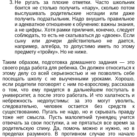
Не ругать за плохие отметки. Часто школьник
боится не столько получить «пару», сколько потом
выслушивать родительские нотации или даже
получить подзатыльник. Надо внушить правильное
и адекватное отношение к обучению: важны знания,
а не цифры. Хотя рамки приличия, конечно, следует
соблюдать, то есть не скатываться до «двоек». Если
сыну или дочери действительно не дается,
например, алгебра, то допустимо иметь по этому
предмету «тройку». Но не ниже.
Таким образом, подготовка домашнего задания — это
своего рода работа для ребенка. Он должен относиться к
этому делу со всей серьезностью и не позволять себе
посещать школу с не выученными уроками. Хорошо,
если родители поговорят с ним по-взрослому, рассказав
о том, что ему придется в дальнейшем поступать в
университет, а после этого работать. И что халатность и
небрежность недопустимы: за это могут уволить,
следовательно, человек остается без средств к
существованию. Пугать не надо, но и скрывать правду
тоже нет смысла. Пусть малолетний тунеядец учится
отвечать за свои поступки, а не прятаться все время за
родительскую спину. Да, помочь можно и нужно, но в
пределах разумного. В противном случае это начало