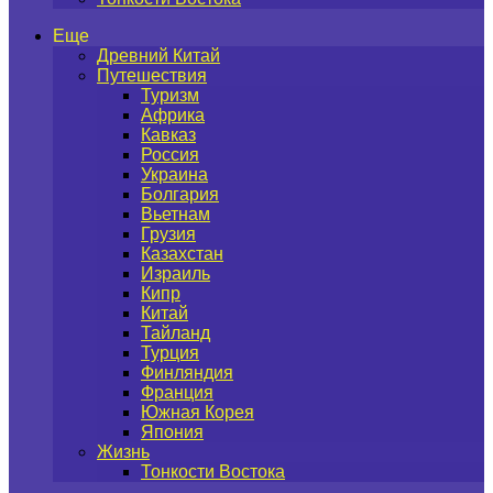
Еще
Древний Китай
Путешествия
Туризм
Африка
Кавказ
Россия
Украина
Болгария
Вьетнам
Грузия
Казахстан
Израиль
Кипр
Китай
Тайланд
Турция
Финляндия
Франция
Южная Корея
Япония
Жизнь
Тонкости Востока