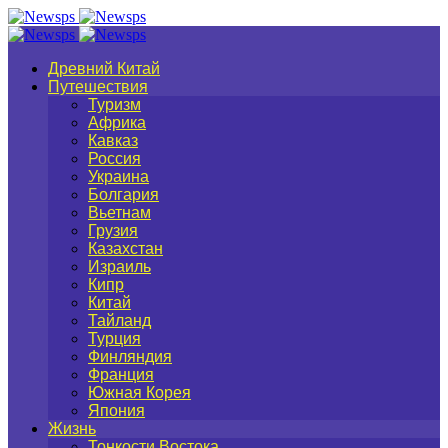
Древний Китай
Путешествия
Туризм
Африка
Кавказ
Россия
Украина
Болгария
Вьетнам
Грузия
Казахстан
Израиль
Кипр
Китай
Тайланд
Турция
Финляндия
Франция
Южная Корея
Япония
Жизнь
Тонкости Востока