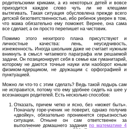
родительскими криками, а из некоторых детей и вовсе
приходится каждое слово чуть ли не клещами
вытягивать. Такая ситуация обусловлена прежде всего
детской безответственностью, ибо ребенок уверен в том,
что мама обязательно ему поможет. Вернее, она сама
все сделает, а он просто перепишет на чистовик.
Помимо этого нехитрого плана присутствуют и
личностные качества: лень, неусидчивость,
изнеженность. Иногда школьник даже не считает нужным
вникнуть в смысл читаемого параграфа или решаемой
задачи. Он позиционирует себя в семье как гуманитарий,
которому не даются точные науки или наоборот юным
физиком-ядерщиком, не дружащим с орфографией и
пунктуацией.
Можно ли что-то с этим сделать? Ведь такой лодырь сам
не исправится, потому что ему удобнее сидеть на шее у
всезнающих родителей. Есть несколько способов:
Отказать, причем четко и ясно, без «может быть».
Поначалу горе-ученик не поверит, однако получив
«двойку», обязательно проникнется серьезностью
ситуации. Отныне он сам ответственен за
выполнение домашнего задания
по математике 4