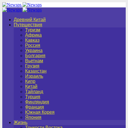
Древний Китай
Путешествия
Туризм
Африка
Кавказ
Россия
Украина
Болгария
Вьетнам
Грузия
Казахстан
Израиль
Кипр
Китай
Тайланд
Турция
Финляндия
Франция
Южная Корея
Япония
Жизнь
Тонкости Востока