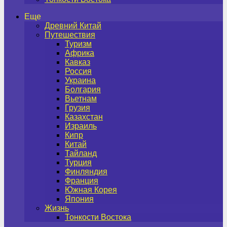
Еще
Древний Китай
Путешествия
Туризм
Африка
Кавказ
Россия
Украина
Болгария
Вьетнам
Грузия
Казахстан
Израиль
Кипр
Китай
Тайланд
Турция
Финляндия
Франция
Южная Корея
Япония
Жизнь
Тонкости Востока