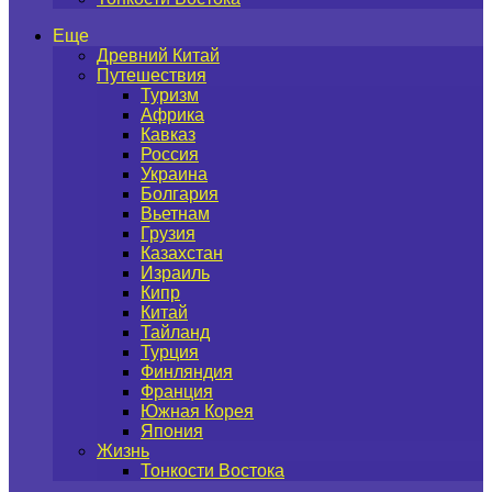
Еще
Древний Китай
Путешествия
Туризм
Африка
Кавказ
Россия
Украина
Болгария
Вьетнам
Грузия
Казахстан
Израиль
Кипр
Китай
Тайланд
Турция
Финляндия
Франция
Южная Корея
Япония
Жизнь
Тонкости Востока