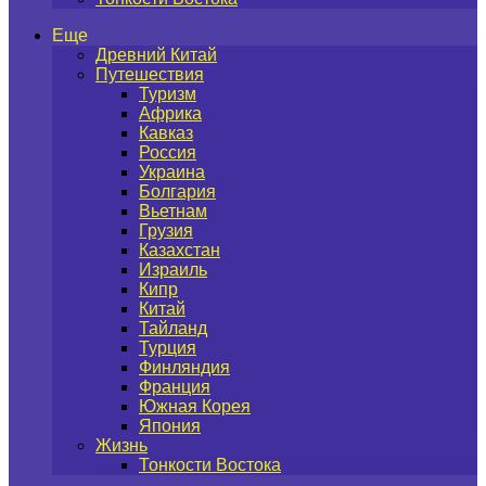
Еще
Древний Китай
Путешествия
Туризм
Африка
Кавказ
Россия
Украина
Болгария
Вьетнам
Грузия
Казахстан
Израиль
Кипр
Китай
Тайланд
Турция
Финляндия
Франция
Южная Корея
Япония
Жизнь
Тонкости Востока