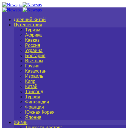
Древний Китай
Путешествия
Туризм
Африка
Кавказ
Россия
Украина
Болгария
Вьетнам
Грузия
Казахстан
Израиль
Кипр
Китай
Тайланд
Турция
Финляндия
Франция
Южная Корея
Япония
Жизнь
Тонкости Востока