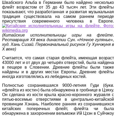
Швабского Альба в Германии было найдено несколько
флейт возрастом от 35 до 43 тысяч лет. Эти флейты
показывают, что разработанная и развитая музыкальная
традиция существовала на самом раннем периоде
присутствия современного человека в Европе.
(Китайские исполнительницы игры на флейте.
Реставрация XII века династии Сун. «Ночное гулянье»,
худ. Хань Сизай. Первоначальный рисунок Гу Хунчжуня в
X веке)
Считается, что самая старая флейта, имеющая возраст
43000 лет и от двух до четырёх отверстий, была найдена
в пещере в Словении. Древние флейты были также
найдены и в других местах Европы. Древние флейты
иногда изготовлялись из лебединых костей.
Полностью сохранившаяся 9000-летняя Гуди (
букв.
«флейта из кости») была обнаружена в гробнице в Цзяху.
Он сделана из кости крыла красно-коронного журавля с
пятью-восемью отверстиями в центрально-китайской
провинции Хэнань. Наиболее ранняя из сохранившихся
китайских поперечных флейт, флейта чи была
обнаружена в захоронении вельможи Ий Цзэн в Суйчжоу