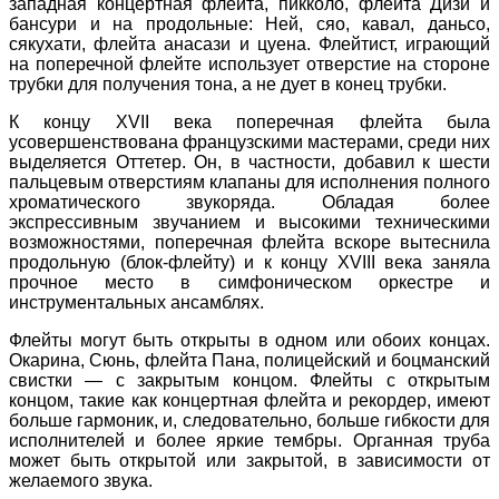
западная концертная флейта, пикколо, флейта Дизи и
бансури и на продольные: Ней, сяо, кавал, даньсо,
сякухати, флейта анасази и цуена. Флейтист, играющий
на поперечной флейте использует отверстие на стороне
трубки для получения тона, а не дует в конец трубки.
К концу XVII века поперечная флейта была
усовершенствована французскими мастерами, среди них
выделяется Оттетер. Он, в частности, добавил к шести
пальцевым отверстиям клапаны для исполнения полного
хроматического звукоряда. Обладая более
экспрессивным звучанием и высокими техническими
возможностями, поперечная флейта вскоре вытеснила
продольную (блок-флейту) и к концу XVIII века заняла
прочное место в симфоническом оркестре и
инструментальных ансамблях.
Флейты могут быть открыты в одном или обоих концах.
Окарина, Сюнь, флейта Пана, полицейский и боцманский
свистки — с закрытым концом. Флейты с открытым
концом, такие как концертная флейта и рекордер, имеют
больше гармоник, и, следовательно, больше гибкости для
исполнителей и более яркие тембры. Органная труба
может быть открытой или закрытой, в зависимости от
желаемого звука.