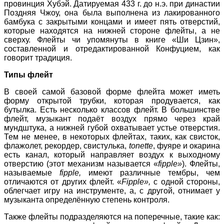
провинция Хубэй. Датируемая 433 г. до н.э. при династии
Поздняя Чжоу, она была выполнена из лакированного
бамбука с закрытыми концами и имеет пять отверстий,
которые находятся на нижней стороне флейты, а не
сверху. Флейты чи упомянуты в книге «Ши Цзин»,
составленной и отредактированной Конфуцием, как
говорит традиция.
Типы флейт
В своей самой базовой форме флейта может иметь
форму открытой трубки, которая продувается, как
бутылка. Есть несколько классов флейт. В большинстве
флейт, музыкант подаёт воздух прямо через край
мундштука, а нижней губой охватывает устье отверстия.
Тем не менее, в некоторых флейтах, таких, как свисток,
флажолет, рекордер, свистулька,
tonette
, фуяре и окарина
есть канал, который направляет воздух к выходному
отверстию (этот механизм называется «
fipple»
). Флейты,
называемые
fipple,
имеют различные тембры, чем
отличаются от других флейт. «
F
ipple»,
с одной стороны,
облегчает игру на инструменте, а, с другой, отнимает у
музыканта определённую степень контроля.
Также флейты подразделяются на поперечные, такие как: