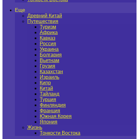
Еще
Древний Китай
Путешествия
Туризм
Африка
Кавказ
Россия
Украина
Болгария
Вьетнам
Грузия
Казахстан
Израиль
Кипр
Китай
Тайланд
Турция
Финляндия
Франция
Южная Корея
Япония
Жизнь
Тонкости Востока