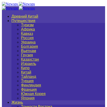
Древний Китай
Путешествия
Туризм
Африка
Кавказ
Россия
Украина
Болгария
Вьетнам
Грузия
Казахстан
Израиль
Кипр
Китай
Тайланд
Турция
Финляндия
Франция
Южная Корея
Япония
Жизнь
Тонкости Востока