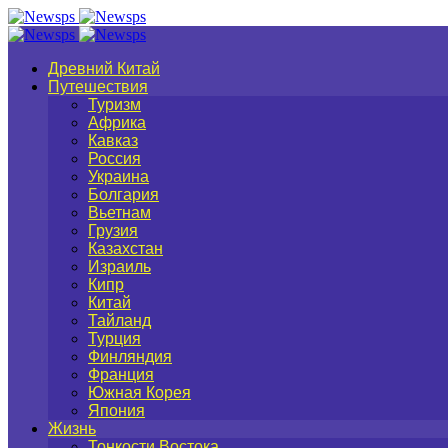
Древний Китай
Путешествия
Туризм
Африка
Кавказ
Россия
Украина
Болгария
Вьетнам
Грузия
Казахстан
Израиль
Кипр
Китай
Тайланд
Турция
Финляндия
Франция
Южная Корея
Япония
Жизнь
Тонкости Востока