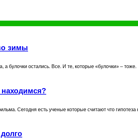
во зимы
а булочки остались. Все. И те, которые «булочки» – тоже. И 
ы находимся?
льма. Сегодня есть ученые которые считают что гипотеза ко
 долго