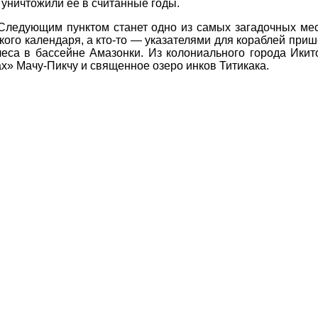
 уничтожили ее в считанные годы.
Следующим пунктом станет одно из самых загадочных ме
ского календаря, а кто-то — указателями для кораблей при
са в бассейне Амазонки. Из колониального города Икит
ах» Мачу-Пикчу и священное озеро инков Титикака.