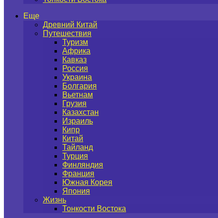
Еще
Древний Китай
Путешествия
Туризм
Африка
Кавказ
Россия
Украина
Болгария
Вьетнам
Грузия
Казахстан
Израиль
Кипр
Китай
Тайланд
Турция
Финляндия
Франция
Южная Корея
Япония
Жизнь
Тонкости Востока