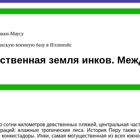
Микки-Маусу
анскую военную базу в Иллинойс
нственная земля инков. Ме
о сотни километров девственных пляжей, центральная час
раций: влажные тропические леса. История Перу также у
е конкистадоры. Инки, самая могущественная из всех юж