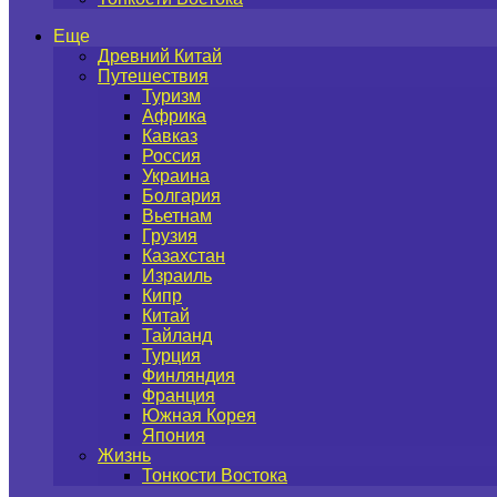
Еще
Древний Китай
Путешествия
Туризм
Африка
Кавказ
Россия
Украина
Болгария
Вьетнам
Грузия
Казахстан
Израиль
Кипр
Китай
Тайланд
Турция
Финляндия
Франция
Южная Корея
Япония
Жизнь
Тонкости Востока