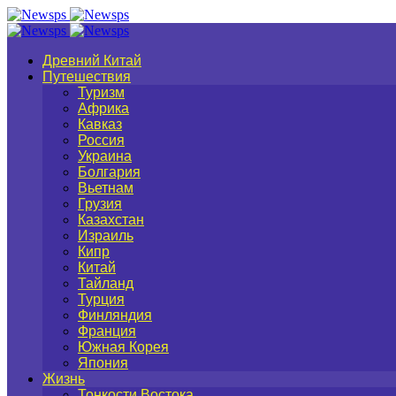
Древний Китай
Путешествия
Туризм
Африка
Кавказ
Россия
Украина
Болгария
Вьетнам
Грузия
Казахстан
Израиль
Кипр
Китай
Тайланд
Турция
Финляндия
Франция
Южная Корея
Япония
Жизнь
Тонкости Востока