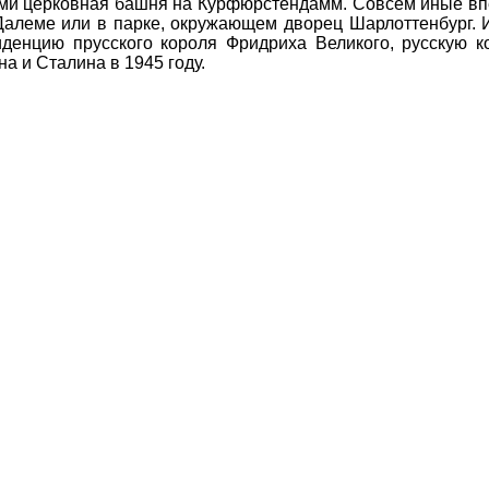
ми церковная башня на Курфюрстендамм. Совсем иные впе
 Далеме или в парке, окружающем дворец Шарлоттенбург.
иденцию прусского короля Фридриха Великого, русскую 
а и Сталина в 1945 году.