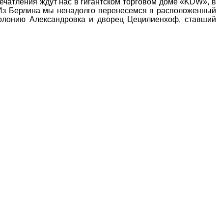
чатления ждут нас в гигантском торговом доме «KDW», в
 Из Берлина мы ненадолго перенесемся в расположенный
колонию Александровка и дворец Цецилиенхоф, ставший