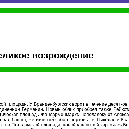
Великое возрождение
ой площади. У Бранденбургских ворот в течение десятков 
диненной Германии. Новый облик приобрел также Рейхст
нтическая площадь Жандарменмаркт. Неподалеку от Алек
евая башня, Берлинский собор, церковь св. Николая и К
ают на Потсдамской площади, новой «визитной карточке» 