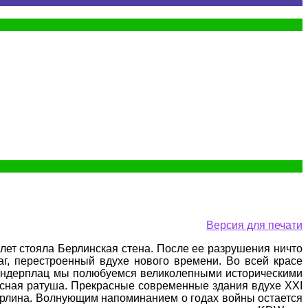
Версия для печати
лет стояла Берлинская стена. После ее разрушения ничто
аг, перестроенный вдухе нового времени. Во всей красе
сандерплац мы полюбуемся великолепными историческими
расная ратуша. Прекрасные современные здания вдухе XXI
Берлина. Волнующим напоминанием о годах войны остается