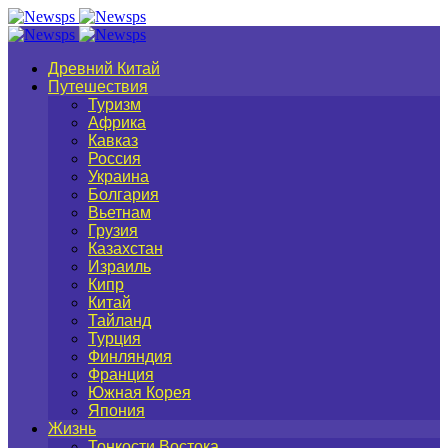
Древний Китай
Путешествия
Туризм
Африка
Кавказ
Россия
Украина
Болгария
Вьетнам
Грузия
Казахстан
Израиль
Кипр
Китай
Тайланд
Турция
Финляндия
Франция
Южная Корея
Япония
Жизнь
Тонкости Востока