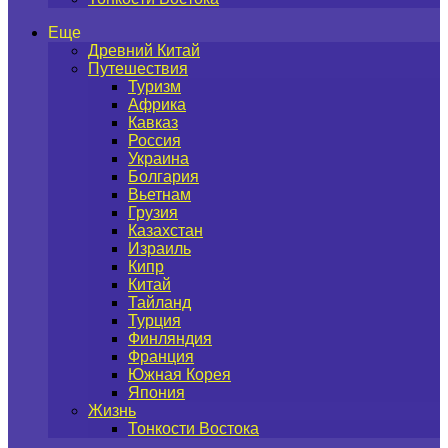
Еще
Древний Китай
Путешествия
Туризм
Африка
Кавказ
Россия
Украина
Болгария
Вьетнам
Грузия
Казахстан
Израиль
Кипр
Китай
Тайланд
Турция
Финляндия
Франция
Южная Корея
Япония
Жизнь
Тонкости Востока