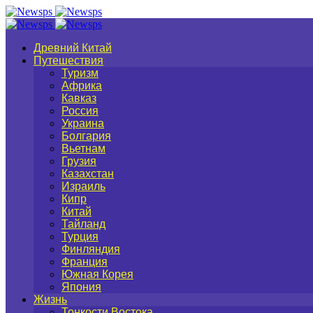
Древний Китай
Путешествия
Туризм
Африка
Кавказ
Россия
Украина
Болгария
Вьетнам
Грузия
Казахстан
Израиль
Кипр
Китай
Тайланд
Турция
Финляндия
Франция
Южная Корея
Япония
Жизнь
Тонкости Востока