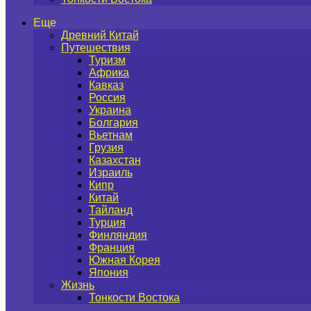
Еще
Древний Китай
Путешествия
Туризм
Африка
Кавказ
Россия
Украина
Болгария
Вьетнам
Грузия
Казахстан
Израиль
Кипр
Китай
Тайланд
Турция
Финляндия
Франция
Южная Корея
Япония
Жизнь
Тонкости Востока