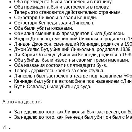
Оба президента были застрелены в пятницу.
Оба президента были застрелены в голову.
Теперь это становится действительно странным.
Секретаря Линкольна звали Кеннеди.
Секретаря Кеннеди звали Линкольн.
Оба были убиты южанами.
Фамилия сменивших президентов была Джонсон.
Эндрю Джонсон, сменивший Линкольна, родился в 18
Линдон Джонсон, сменивший Кеннеди, родился в 1908
Джон Уилкс Бут, убивший Линкольна, родился в 1839 
Ли Харви Освальд, убивший Кеннеди, родился в 1939
Оба убийцы были известны своими тремя именами.
Оба названия состоят из пятнадцати букв.
Теперь держитесь крепко за свои стулья.
Линкольн был застрелен в театре под названием «Фо
Кеннеди был убит в автомобиле под названием «Ли
Бут и Освальд были убиты до суда.
А это «на десерт»
За неделю до того, как Линкольн был застрелен, он 
За неделю до того, как Кеннеди был убит, он был с 
И …