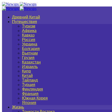
Древний Китай
Путешествия
Туризм
Африка
Кавказ
Россия
Украина
Болгария
Вьетнам
Грузия
Казахстан
Израиль
Кипр
Китай
Тайланд
Турция
Финляндия
Франция
Южная Корея
Япония
Жизнь
Тонкости Востока