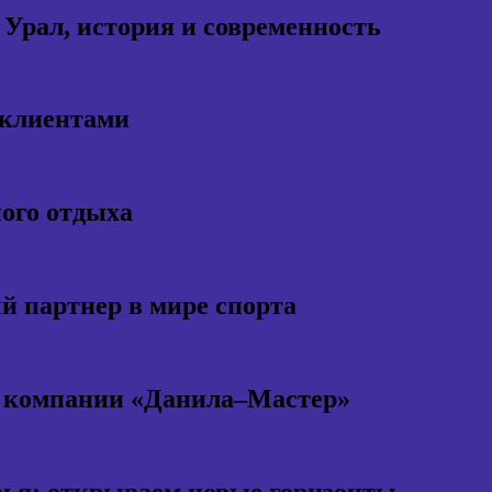
 Урал, история и современность
 клиентами
ного отдыха
 партнер в мире спорта
т компании «Данила–Мастер»
ья: открываем новые горизонты