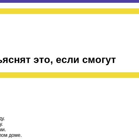
яснят это, если смогут
у.
у.
ми.
лом доме.