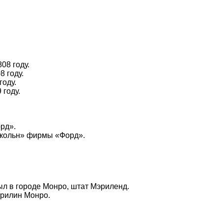
08 году.
 году.
году.
 году.
рд».
нкольн» фирмы «Форд».
был в городе Монро, штат Мэриленд.
Мэрилин Монро.