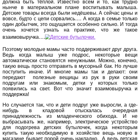
должна быть тёплой. Известно всем и то, как трудно
нынче в материальном плане воспитывать малыша.
Детские товары всегда были недёшевы. А сейчас цены и
вовсе, будто с цепи сорвались…. А когда в семье только
один добытчик, это ощущается особенно сильно. И тогда
очень хочется узнать на практике, что же такое
взаимовыручка….
Поэтому молодые мамы часто поддерживают друг друга.
Ведь когда малыш уже подрос, некоторые вещи
автоматически становятся ненужными. Можно, конечно,
такую вещь просто отправить в мусорный бак. Но лучше
поступить иначе. И многие мамы так и делают: они
передают полезные вещицы из рук в руки своим
подругам или знакомым, детки у которых только
появились на свет. Вот что значит взаимовыручка и
поддержка!
Но случается так, что и дети подруг уже выросли, а где-
нибудь в кладовой отыскалась очередная
принадлежность из младенческого обихода. И не
выбрасывать же, например, электрическое устройство
для подогрева детских бутылочек, когда некоторым
купить такую необходимую в хозяйстве вещь новую в
магазине бывает порой очень накладно. А ведь детская