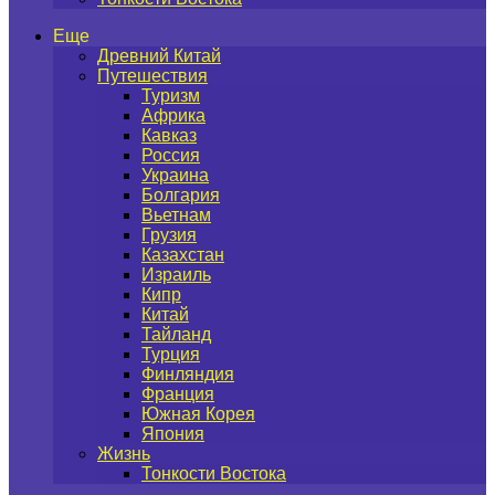
Еще
Древний Китай
Путешествия
Туризм
Африка
Кавказ
Россия
Украина
Болгария
Вьетнам
Грузия
Казахстан
Израиль
Кипр
Китай
Тайланд
Турция
Финляндия
Франция
Южная Корея
Япония
Жизнь
Тонкости Востока