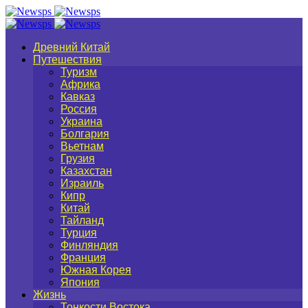
Древний Китай
Путешествия
Туризм
Африка
Кавказ
Россия
Украина
Болгария
Вьетнам
Грузия
Казахстан
Израиль
Кипр
Китай
Тайланд
Турция
Финляндия
Франция
Южная Корея
Япония
Жизнь
Тонкости Востока