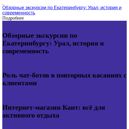
Обзорные экскурсии по Екатеринбургу: Урал, история и
современность
Подробнее
Обзорные экскурсии по
Екатеринбургу: Урал, история и
современность
Роль чат-ботов в повторных касаниях с
клиентами
Интернет-магазин Кант: всё для
активного отдыха