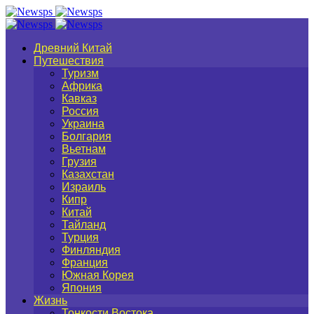
Древний Китай
Путешествия
Туризм
Африка
Кавказ
Россия
Украина
Болгария
Вьетнам
Грузия
Казахстан
Израиль
Кипр
Китай
Тайланд
Турция
Финляндия
Франция
Южная Корея
Япония
Жизнь
Тонкости Востока