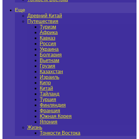
Еще
Древний Китай
Путешествия
Туризм
Африка
Кавказ
Россия
Украина
Болгария
Вьетнам
Грузия
Казахстан
Израиль
Кипр
Китай
Тайланд
Турция
Финляндия
Франция
Южная Корея
Япония
Жизнь
Тонкости Востока