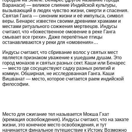
Варанаси) — великое слияние Индийской культуры,
вызывающий в людях чувство жизни, смерти и спасения.
Святая Ганга — синоним жизни и её импульса, символ
веры. Бенарес известен своими древними храмами и
местами ритуального сожжения мертвецов. Индусы
считают, что «божественное омовение в реке Ганга
смывает все грехи». Даже перелётные птицы
останавливаются у реки для «омовения»…
Индусы считают, что сбривание волос у святых мест
является признаком уважение к ушедшим душам. Это
город монахов и святых разных сект. Каши или Бенарес
— место где сосуществуют садху разных религий и
коммун. Обширная, не исследованная Ганга. Каши
Вишванат — место, которое считается раем индийской
философии.
Место для сжигание тел называется Мокша Гхат
(кремация освобождения). Индусы считают, что на закате
жизни, это конечное место освобождения, и тут
начинается финальное путешествие к Истоку. Возможно