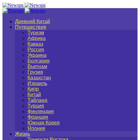
Древний Китай
Путешествия
Туризм
Африка
Кавказ
Россия
Украина
Болгария
Вьетнам
Грузия
Казахстан
Израиль
Кипр
Китай
Тайланд
Турция
Финляндия
Франция
Южная Корея
Япония
Жизнь
Тонкости Востока