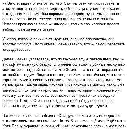
на Земле, виден очень отчётливо. Сам человек не присутствует в
этом моменте, но он ясно видит: где был, куда ступил, что сказал,
что сделал и почему. Там оправдания не действуют. Если человек
солгал, бесов не интересует оправдание: «Мне было страшно».
Человек проживают свою жизнь один, только сам человек делает
выбор, и сам за него в ответе.
У бесов, которые причиняют мучения, сильное злорадство, они
яростно хохочут. Этого опыта Елене хватило, чтобы самой перестать
злорадствовать.
Далее Елена чувствовала, что по какой-то трубе летела вниз, как бы
в «лифте» в земную бездну. Это очень большая глубина в несколько
километров. Тогда ей показали, что Земля — это не та твердыня, по
которой мы ходим. Людям кажется, что Земля незыблема, что можно
взрывать бомбы, сбивать самолёты, разрушать всё, что угодно. На
самом деле, Земля очень хрупкая. Она похожа на мокрый песок или
замёрзших пух, или на кристаллики льда, которые мгновенно могут
исчезнуть; и всё, что осталось после нас, просто как в воздухе
повиснет. В день Страшного суда все гробы будут совершенно
целыми и люди воскреснут к жизни, и каждый будет судим.
Потом она очутилась в бездне. Она думала, что это самое дно, но
это оказалось только началом. Потом была яма, ещё яма, ещё яма…
Хотя Елену охраняли ангелы, ей были показаны её грехи, в частности