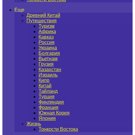
Еще
Древний Китай
Путешествия
Туризм
Африка
Кавказ
Россия
Украина
Болгария
Вьетнам
Грузия
Казахстан
Израиль
Кипр
Китай
Тайланд
Турция
Финляндия
Франция
Южная Корея
Япония
Жизнь
Тонкости Востока