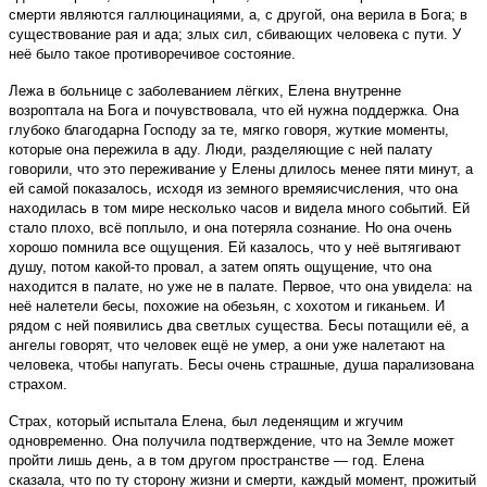
смерти являются галлюцинациями, а, с другой, она верила в Бога; в
существование рая и ада; злых сил, сбивающих человека с пути. У
неё было такое противоречивое состояние.
Лежа в больнице с заболеванием лёгких, Елена внутренне
возроптала на Бога и почувствовала, что ей нужна поддержка. Она
глубоко благодарна Господу за те, мягко говоря, жуткие моменты,
которые она пережила в аду. Люди, разделяющие с ней палату
говорили, что это переживание у Елены длилось менее пяти минут, а
ей самой показалось, исходя из земного времяисчисления, что она
находилась в том мире несколько часов и видела много событий. Ей
стало плохо, всё поплыло, и она потеряла сознание. Но она очень
хорошо помнила все ощущения. Ей казалось, что у неё вытягивают
душу, потом какой-то провал, а затем опять ощущение, что она
находится в палате, но уже не в палате. Первое, что она увидела: на
неё налетели бесы, похожие на обезьян, с хохотом и гиканьем. И
рядом с ней появились два светлых существа. Бесы потащили её, а
ангелы говорят, что человек ещё не умер, а они уже налетают на
человека, чтобы напугать. Бесы очень страшные, душа парализована
страхом.
Страх, который испытала Елена, был леденящим и жгучим
одновременно. Она получила подтверждение, что на Земле может
пройти лишь день, а в том другом пространстве — год. Елена
сказала, что по ту сторону жизни и смерти, каждый момент, прожитый