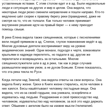
уставленным яствами. С этим столом едет и в ад. Были недовольные
люди и сетующие на других и мир в целом. Она видела, что
некоторые люди резко сменили направление и пошли направо. Кто-то
медленно шёл скорее к правому берегу реки (праведники), даже не
смотря на то, что их толкали. Как только человек принимает
внутреннее решение идти на правый берег — к нему приходит
помощь свыше.
В реке Елена видела также священников, которые с песнопениями
вели людей прямиком в ад. Слепое, глупое повиновение ведёт в ад.
Многие духовные деятели воспринимают веру на уровне
академических знаний. Одни монахи, подходя к черте, взмахивали
крыльями в надежде перелететь, но падали в ад; другие же
перелетали и возвращались за остальными. Многие
священнослужители шли в ад в реке, так как в ряде случаев
размышляли мирским умом, а не духом Божьим. Елене показалось,
что эта река текла по Руси.
Когда летали над Землей, она видела ответы на свои вопросы. Она
видела Книгу жизни. Грехи в Книге жизни стирались, если человек в
них каялся. Бесы нашёптывают человеку постыдные вещи. Она
видела, что из-за своей гордыни, она унижала, оскорбляла и
издевалась над людьми. Раздражение и своё превосходство над
человеком, издевательство над человеком, за всё это надо держать
ответ. Общение с ангелом было на уровне мысли (телепатия).