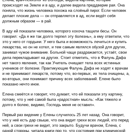
происходят на Земле и в аду, и далее видела преддверие рая. Она
поняла, что жизнь человека похожа на слоёный пирог. Если человек
делает плохие дела — он отправляется в ад, если ведёт себя
должным образом — в рай.
В аду ей показали человека, которого хохоча тащили бесы. Он
говорил: «Да я же так долго терпел эту болезнь», а ему ответили, что
это у него от гордыни. У него была и возможность лечиться и купить
лекарства, но он не хотел, и тем самым являлся обузой для других,
занимал чужое внимание. Больной чаще раздражается, устаёт, свои
дела перекладывает на других. Стоит отметить, что в Фалунь Дафа
нет такого явления, так как Учитель очищает тела всех истинных
учеников от болезни. Практикующие Фалунь Дафа не ходят к врачам
и не принимают лекарств, потому что, во-первых, их тела очищены, а,
во-вторых, они понимают причину всех заболеваний. Елене было
показано нечто иное.
Елена смеётся и говорит, что думает, что ей показали эту картину,
потому, что у неё самой была «радостная» мысль: «Как тяжело и
долго я болею, видимо, Господь меня не оставил».
Первый раз видение у Елены случилось 25 лет назад. Она говорит,
что у неё есть дар свыше, что она видит грехи всех людей, кто перед
ней, а свои грехи не видит, это закрыто. Будучи врачом, Елена, с
одной стороны, читала книги про то, что состояния при клинической