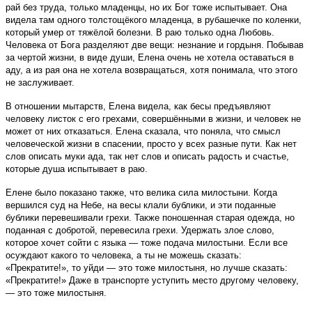
рай без труда, только младенцы, но их Бог тоже испытывает. Она
видела там одного толстощёкого младенца, в рубашечке по коленки,
который умер от тяжёлой болезни. В раю только одна Любовь.
Человека от Бога разделяют две вещи: незнание и гордыня. Побывав
за чертой жизни, в виде души, Елена очень не хотела оставаться в
аду, а из рая она не хотела возвращаться, хотя понимала, что этого
не заслуживает.
В отношении мытарств, Елена видела, как бесы предъявляют
человеку листок с его грехами, совершёнными в жизни, и человек не
может от них отказаться. Елена сказала, что поняла, что смысл
человеческой жизни в спасении, просто у всех разные пути. Как нет
слов описать муки ада, так нет слов и описать радость и счастье,
которые душа испытывает в раю.
Елене было показано также, что велика сила милостыни. Когда
вершился суд на Небе, на весы клали бублики, и эти поданные
бублики перевешивали грехи. Также поношенная старая одежда, но
поданная с добротой, перевесила грехи. Удержать злое слово,
которое хочет сойти с языка — тоже подача милостыни. Если все
осуждают какого то человека, а ты не можешь сказать:
«Прекратите!», то уйди — это тоже милостыня, но лучше сказать:
«Прекратите!» Даже в транспорте уступить место другому человеку,
— это тоже милостыня.