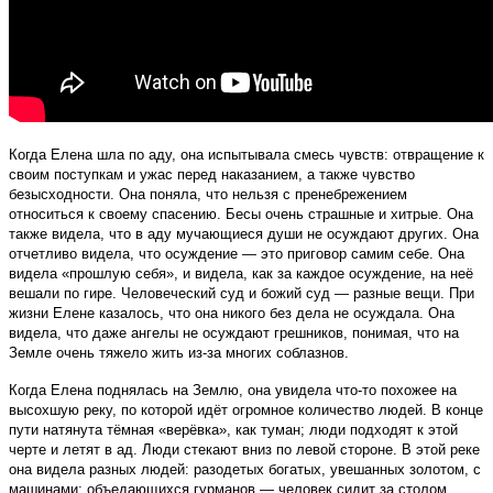
Когда Елена шла по аду, она испытывала смесь чувств: отвращение к
своим поступкам и ужас перед наказанием, а также чувство
безысходности. Она поняла, что нельзя с пренебрежением
относиться к своему спасению. Бесы очень страшные и хитрые. Она
также видела, что в аду мучающиеся души не осуждают других. Она
отчетливо видела, что осуждение — это приговор самим себе. Она
видела «прошлую себя», и видела, как за каждое осуждение, на неё
вешали по гире. Человеческий суд и божий суд — разные вещи. При
жизни Елене казалось, что она никого без дела не осуждала. Она
видела, что даже ангелы не осуждают грешников, понимая, что на
Земле очень тяжело жить из-за многих соблазнов.
Когда Елена поднялась на Землю, она увидела что-то похожее на
высохшую реку, по которой идёт огромное количество людей. В конце
пути натянута тёмная «верёвка», как туман; люди подходят к этой
черте и летят в ад. Люди стекают вниз по левой стороне. В этой реке
она видела разных людей: разодетых богатых, увешанных золотом, с
машинами; объедающихся гурманов — человек сидит за столом,