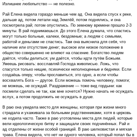
Излишнее любопытство — не полезно.
Рай Елена видела гораздо меньше чем ад. Она видела спуск к реке,
дальше ад, потом летали над Землёй, потом поднялись, и она
посмотрела рай; потом опустились. По земному времени прошло 2-3
минуты. В рай поднимаешься. До этого Елена думала, что спастись
могут только больные, калеки, бездомные; а людям с семьями,
работой и деньгами не спастись. Там она выяснила для себя, что
наличие или отсутствие денег; высокое или низкое положение в
общество совершенно не влияют на спасение. Богатство людям
даётся, чтобы делиться; ум даётся, чтобы идти путём Божьим.
Умеешь рисовать: восславляй Господа живописью. Ложь, что
спасутся только нищие, психически неполноценные и бедняки. Если
создаёшь оперу, чтобы прославиться, это одно, а если чтобы
восхвалять Бога — другое. Если можешь помочь человеку, помоги;
не можешь, не осуждай. Раздражение — тоже вид гордыни: как
посмели сделать не так, как мне хочется? Нужно начать не осуждать
вслух, а потом продолжить не осуждать в душе.
В раю она увидела место для женщины, которая при жизни много
страдала и ухаживала за больными родственниками, хотя в церковь
не ходила часто. Также в раю уготовлены места для людей, которые
вели идеологическую битву и защищали своих подчинённых. Рай и
ад отделены от жизни особой границей. В раю шелковистая и мягкая
трава. Елена видела, что нет ни одного человека, который попал бы в