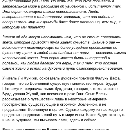
существование рая и ада. Но есть те, кто смог побывать в
запредельном мире и рассказал об увиденном и испытанном там.
Эта серия посвящена таким повествованиям. Люди,
возвратившиеся с той стороны, говорили, что они видели и
воспринимали мир «незримый» даже более явственно, чем мир, к
которому мы привыкли.
Знания об аде могут напоминать нам, что не стоит совершать
грехи, которые приводят туда живых существ. Знание о рае —
вдохновляет практикующих на более усердное продвижение по
духовному пути, а людей пока далёких от веры, — осознать смысл
человеческой жизни. Эта серия может быть интересной и
полезной, как людям далёким от веры, так и тем, кто осознал
смысл жизни и встал на духовный путь самосовершенствования.
Учитель Ли Хунчжи, основатель духовной практики Фалунь Дафа,
говорит, что во Вселенной существует множество миров. Будда
Шакьямуни, родоначалльник буддизма, говорил, что количество
Будд уровня Жулай, как песчинок в реке Ганг. Опыт Елены,
рассказывает о путешествии лишь в некоторые измерения-
пространства, существующие в огромной Вселенной, и не
представляет Вселенную в целом. Однако каждому из нас когда-то
предстоит продолжить свой путь в мире ином. Каков будет этот путь
и наше будущее, мы выбираем сами, здесь и сейчас.
Елена, врач-психолог из Вологды, видела картины, которые