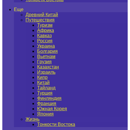
Еще
Древний Китай
Путешествия
Туризм
Африка
Кавказ
Россия
Украина
Болгария
Вьетнам
Грузия
Казахстан
Израиль
Кипр
Китай
Тайланд
Турция
Финляндия
Франция
Южная Корея
Япония
Жизнь
Тонкости Востока