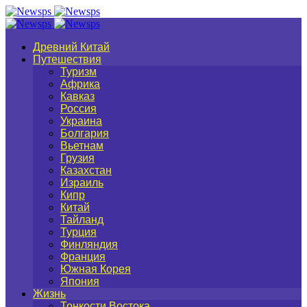
Древний Китай
Путешествия
Туризм
Африка
Кавказ
Россия
Украина
Болгария
Вьетнам
Грузия
Казахстан
Израиль
Кипр
Китай
Тайланд
Турция
Финляндия
Франция
Южная Корея
Япония
Жизнь
Тонкости Востока