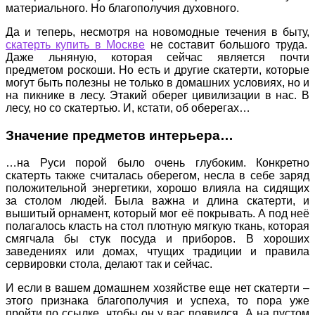
материального. Но благополучия духовного.
Да и теперь, несмотря на новомодные течения в быту,
скатерть купить в Москве
не составит большого труда.
Даже льняную, которая сейчас является почти
предметом роскоши. Но есть и другие скатерти, которые
могут быть полезны не только в домашних условиях, но и
на пикнике в лесу. Этакий оберег цивилизации в нас. В
лесу, но со скатертью. И, кстати, об оберегах…
Значение предметов интерьера…
…на Руси порой было очень глубоким. Конкретно
скатерть также считалась оберегом, несла в себе заряд
положительной энергетики, хорошо влияла на сидящих
за столом людей. Была важна и длина скатерти, и
вышитый орнамент, который мог её покрывать. А под неё
полагалось класть на стол плотную мягкую ткань, которая
смягчала бы стук посуда и приборов. В хороших
заведениях или домах, чтущих традиции и правила
сервировки стола, делают так и сейчас.
И если в вашем домашнем хозяйстве еще нет скатерти –
этого признака благополучия и успеха, то пора уже
пройти по ссылке, чтобы он у вас появился. А на пустом