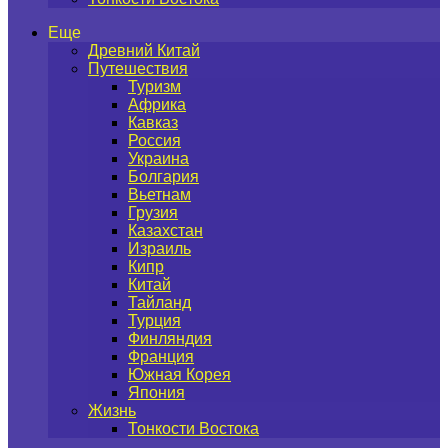
Еще
Древний Китай
Путешествия
Туризм
Африка
Кавказ
Россия
Украина
Болгария
Вьетнам
Грузия
Казахстан
Израиль
Кипр
Китай
Тайланд
Турция
Финляндия
Франция
Южная Корея
Япония
Жизнь
Тонкости Востока