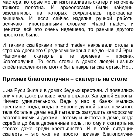
мастера, которые могли изготавливать скатерти из очень
тонкого полотна. И археологами были найдены
экземпляры, на которых сохранилась прекрасная
вышивка. И если сейчас изделия ручной работы
величают иностранными словами «hand made», и
ценится всё это очень недёшево, то раньше другого
просто не было.
И такими скатёрками «hand made» накрывали столы в
странах древнего Средиземноморья ещё до Нашей Эры.
Напомним: скатерть в те времена – признак
благополучия. То есть столы в домах людей низших
слоёв населения не могли быть накрыты скатертью. Но…
Признак благополучия – скатерть на столе
…на Руси была и в домах бедных крестьян. И появились
они у нас даже раньше, чем в странах Западной Европы.
Ничего удивительного. Ведь у нас в банях мылись
крестьяне тогда, когда в Европе дурной запах немытого
тела богатые дамы ещё пытались заглушить заморскими
благовониями и духами. Потому и чистота в доме, когда
скребли до бела деревянные полы, потому и скатерть на
столах даже среди крестьянства. И в этой ситуации
скатерть – это уже не просто признак благополучия