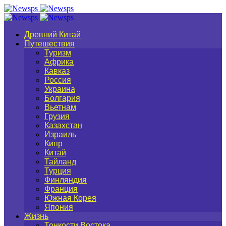
Древний Китай
Путешествия
Туризм
Африка
Кавказ
Россия
Украина
Болгария
Вьетнам
Грузия
Казахстан
Израиль
Кипр
Китай
Тайланд
Турция
Финляндия
Франция
Южная Корея
Япония
Жизнь
Тонкости Востока