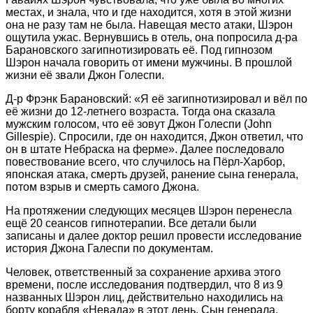
местах, и знала, что и где находится, хотя в этой жизни
она не разу там не была. Навещая место атаки, Шэрон
ощутила ужас. Вернувшись в отель, она попросила д-ра
Барановского загипнотизировать её. Под гипнозом
Шэрон начала говорить от имени мужчины. В прошлой
жизни её звали Джон Голеспи.
Д-р Фрэнк Барановский: «Я её загипнотизировал и вёл по
её жизни до 12-летнего возраста. Тогда она сказала
мужским голосом, что её зовут Джон Голеспи (John
Gillespie). Спросили, где он находится, Джон ответил, что
он в штате Небраска на ферме». Далее последовало
повествование всего, что случилось на Пёрл-Харбор,
японская атака, смерть друзей, ранение сына генерала,
потом взрыв и смерть самого Джона.
На протяжении следующих месяцев Шэрон перенесла
ещё 20 сеансов гипнотерапии. Все детали были
записаны и далее доктор решил провести исследование
история Джона Галеспи по документам.
Человек, ответственный за сохранение архива этого
времени, после исследования подтвердил, что 8 из 9
названных Шэрон лиц, действительно находились на
борту корабля «Невада» в этот день. Сын генерала,