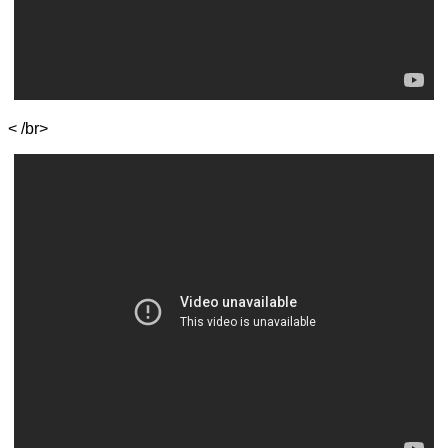
< /br>