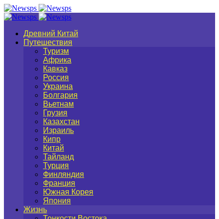
Древний Китай
Путешествия
Туризм
Африка
Кавказ
Россия
Украина
Болгария
Вьетнам
Грузия
Казахстан
Израиль
Кипр
Китай
Тайланд
Турция
Финляндия
Франция
Южная Корея
Япония
Жизнь
Тонкости Востока