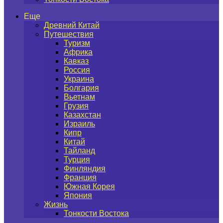
Еще
Древний Китай
Путешествия
Туризм
Африка
Кавказ
Россия
Украина
Болгария
Вьетнам
Грузия
Казахстан
Израиль
Кипр
Китай
Тайланд
Турция
Финляндия
Франция
Южная Корея
Япония
Жизнь
Тонкости Востока