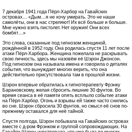
7 декабря 1941 года Пёрл-Харбор на Гавайских
островах… «Дым…я не хочу умирать. Это не наши
самолёты, они в нас стреляют! Их всё больше и больше.
Мне нужно взять пистолет. Нет оружия! Они всех
бомбят…»
Это слова, сказанные под гипнозом женщиной,
рождённой в 1952 году. Она родилась спустя 11 лет после
атаки Пёрл-Харбора. Женщина пожелала не раскрывать
свою личность, здесь мы назовём её Шэрон Джонсон.
Под гипнозом она называла имена и говорила о деталях
события, что вынуждает многих верить, что она
действительно присутствовала там в прошлой жизни.
Шэрон впервые обратилась к гипнотерапевту Фрэнку
Барановскому, желая сбросить лишние 30 фунтов. Во
время сеанса в её памяти опять всплыло событие атаки
на Пёрл-Харбор. Огонь и взрывы ей также часто снились
во сне. Шэрон сбросила 30 фунтов, но смысл её снов по-
прежнему оставался для неё тайной.
Спустя полгода, Шэрон побывала на Гавайских островах
вместе с д-ром Фрэнком и группой сопровождающих. На
Гавайях Шэрон чувствовала, что уже была во многих