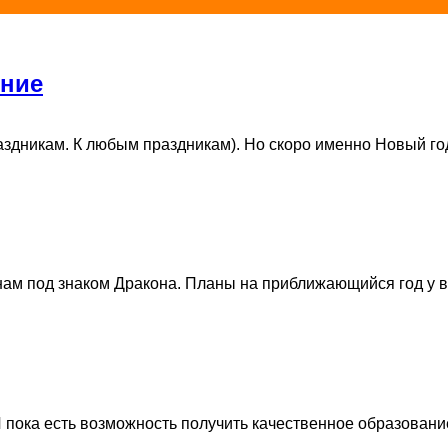
ение
дникам. К любым праздникам). Но скоро именно Новый год. 
нам под знаком Дракона. Планы на приближающийся год у все
ока есть возможность получить качественное образование, 