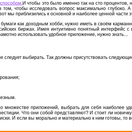
И чтобы это было именно так на сто процентов, 
в том, чтобы исследовать вопрос максимально глубоко. 
 вот мы приблизились к основной и наиболее ценной части
е бумаги как доходным хобби, нужно иметь в своём карман
ссийских биржах. Имея интуитивно понятный интерфейс 
рамотно использовать удобное приложение, нужно знать…
ие следует выбирать. Так должны присутствовать следующи
ирования;
лезным.
 во множестве приложений, выбрать для себя наиболее уд
вестиции. Что они собой представляют? И стоит ли новичку
 риски. И если вы морально и материально к ним готовы, то 