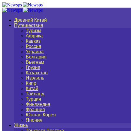
Древний Китай
Путешествия
Туризм
Африка
Кавказ
Россия
Украина
Болгария
Вьетнам
Грузия
Казахстан
Израиль
Кипр
Китай
Тайланд
Турция
Финляндия
Франция
Южная Корея
Япония
Жизнь
Тонкости Востока