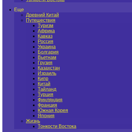
Еще
Древний Китай
Путешествия
Туризм
Африка
Кавказ
Россия
Украина
Болгария
Вьетнам
Грузия
Казахстан
Израиль
Кипр
Китай
Тайланд
Турция
Финляндия
Франция
Южная Корея
Япония
Жизнь
Тонкости Востока