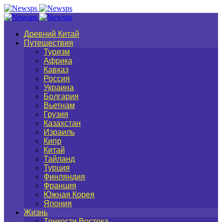
Древний Китай
Путешествия
Туризм
Африка
Кавказ
Россия
Украина
Болгария
Вьетнам
Грузия
Казахстан
Израиль
Кипр
Китай
Тайланд
Турция
Финляндия
Франция
Южная Корея
Япония
Жизнь
Тонкости Востока