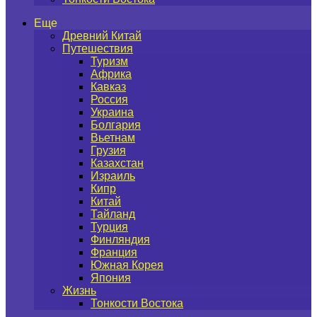
Еще
Древний Китай
Путешествия
Туризм
Африка
Кавказ
Россия
Украина
Болгария
Вьетнам
Грузия
Казахстан
Израиль
Кипр
Китай
Тайланд
Турция
Финляндия
Франция
Южная Корея
Япония
Жизнь
Тонкости Востока