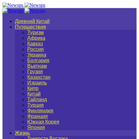
Древний Китай
Путешествия
Туризм
Африка
Кавказ
Россия
Украина
Болгария
Вьетнам
Грузия
Казахстан
Израиль
Кипр
Китай
Тайланд
Турция
Финляндия
Франция
Южная Корея
Япония
Жизнь
Тонкости Востока