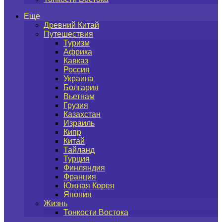
Еще
Древний Китай
Путешествия
Туризм
Африка
Кавказ
Россия
Украина
Болгария
Вьетнам
Грузия
Казахстан
Израиль
Кипр
Китай
Тайланд
Турция
Финляндия
Франция
Южная Корея
Япония
Жизнь
Тонкости Востока