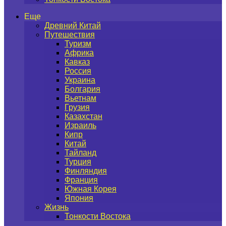
Еще
Древний Китай
Путешествия
Туризм
Африка
Кавказ
Россия
Украина
Болгария
Вьетнам
Грузия
Казахстан
Израиль
Кипр
Китай
Тайланд
Турция
Финляндия
Франция
Южная Корея
Япония
Жизнь
Тонкости Востока