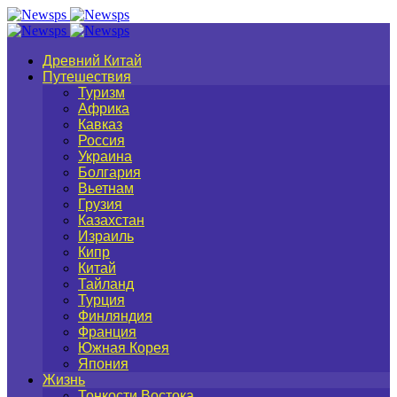
Древний Китай
Путешествия
Туризм
Африка
Кавказ
Россия
Украина
Болгария
Вьетнам
Грузия
Казахстан
Израиль
Кипр
Китай
Тайланд
Турция
Финляндия
Франция
Южная Корея
Япония
Жизнь
Тонкости Востока