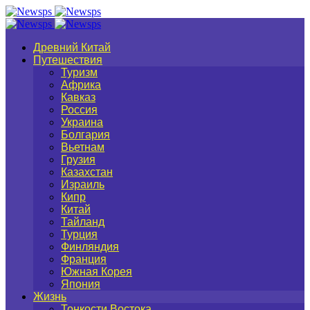
Древний Китай
Путешествия
Туризм
Африка
Кавказ
Россия
Украина
Болгария
Вьетнам
Грузия
Казахстан
Израиль
Кипр
Китай
Тайланд
Турция
Финляндия
Франция
Южная Корея
Япония
Жизнь
Тонкости Востока