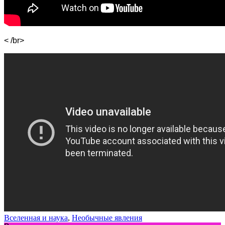
< /br>
Вселенная и наука
,
Необычные явления