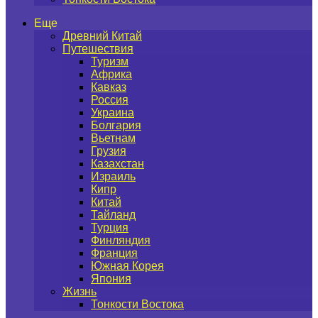
Еще
Древний Китай
Путешествия
Туризм
Африка
Кавказ
Россия
Украина
Болгария
Вьетнам
Грузия
Казахстан
Израиль
Кипр
Китай
Тайланд
Турция
Финляндия
Франция
Южная Корея
Япония
Жизнь
Тонкости Востока