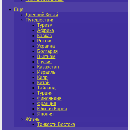
Еще
Древний Китай
Путешествия
Туризм
Африка
Кавказ
Россия
Украина
Болгария
Вьетнам
Грузия
Казахстан
Израиль
Кипр
Китай
Тайланд
Турция
Финляндия
Франция
Южная Корея
Япония
Жизнь
Тонкости Востока