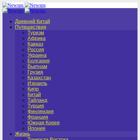
Древний Китай
Путешествия
Туризм
Африка
Кавказ
Россия
Украина
Болгария
Вьетнам
Грузия
Казахстан
Израиль
Кипр
Китай
Тайланд
Турция
Финляндия
Франция
Южная Корея
Япония
Жизнь
Тонкости Востока