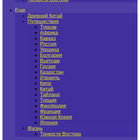
Еще
Древний Китай
Путешествия
Туризм
Африка
Кавказ
Россия
Украина
Болгария
Вьетнам
Грузия
Казахстан
Израиль
Кипр
Китай
Тайланд
Турция
Финляндия
Франция
Южная Корея
Япония
Жизнь
Тонкости Востока