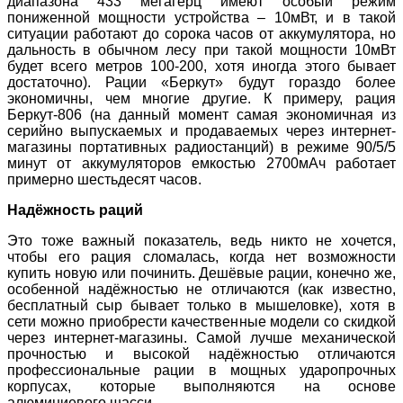
диапазона 433 мегагерц имеют особый режим
пониженной мощности устройства – 10мВт, и в такой
ситуации работают до сорока часов от аккумулятора, но
дальность в обычном лесу при такой мощности 10мВт
будет всего метров 100-200, хотя иногда этого бывает
достаточно). Рации «Беркут» будут гораздо более
экономичны, чем многие другие. К примеру, рация
Беркут-806 (на данный момент самая экономичная из
серийно выпускаемых и продаваемых через интернет-
магазины портативных радиостанций) в режиме 90/5/5
минут от аккумуляторов емкостью 2700мАч работает
примерно шестьдесят часов.
Надёжность раций
Это тоже важный показатель, ведь никто не хочется,
чтобы его рация сломалась, когда нет возможности
купить новую или починить. Дешёвые рации, конечно же,
особенной надёжностью не отличаются (как известно,
бесплатный сыр бывает только в мышеловке), хотя в
сети можно приобрести качественные модели со скидкой
через интернет-магазины. Самой лучше механической
прочностью и высокой надёжностью отличаются
профессиональные рации в мощных ударопрочных
корпусах, которые выполняются на основе
алюминиевого шасси.