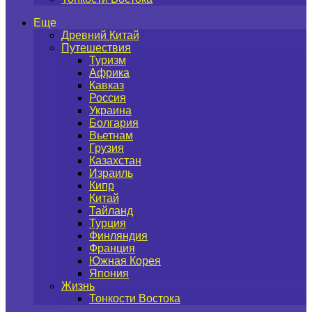
Еще
Древний Китай
Путешествия
Туризм
Африка
Кавказ
Россия
Украина
Болгария
Вьетнам
Грузия
Казахстан
Израиль
Кипр
Китай
Тайланд
Турция
Финляндия
Франция
Южная Корея
Япония
Жизнь
Тонкости Востока