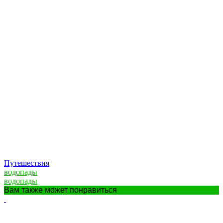
Путешествия
водопады
водопады
Вам также может понравиться