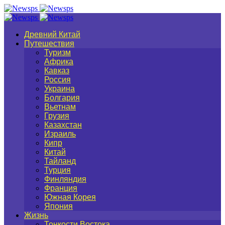
Древний Китай
Путешествия
Туризм
Африка
Кавказ
Россия
Украина
Болгария
Вьетнам
Грузия
Казахстан
Израиль
Кипр
Китай
Тайланд
Турция
Финляндия
Франция
Южная Корея
Япония
Жизнь
Тонкости Востока