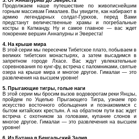
3. От Аннапурны до Эвереста
Продолжаем наше путешествие по живописнейшим
горным массивам Гималаев. Вы увидите, как набирают в
армию легендарных солдат-Гуркхов, перед Вами
предстанут величественные храмы и погребальные
костры в Катманду. Ну и самое главное — вас ждет
покорение вершин Аннапурны и Эвереста!
4. На крыше мира
В этой серии мы пересечем Тибетское плато, побываем в
великих тибетских монастырях, а затем высадимся в
запретном городе Лхасе. Вас ждут увлекательные
соревнования по кунг-фу, встреча с паломниками, святые
озера на крыше мира и многое другое. Гималаи — это
развлечения на высшем уровне!
5. Прыгающие тигры, голые наги
В этой серии мы бросим вызов водоворотам реки Янцзы,
пройдем по Ущелью Прыгающего Тигра, узнаем про
искусство восточного обольщения и познакомимся с
бытом китайских крестьян. А на обратном пути вас ждет
встреча с охотником за головами, купание слонов и
многое другое. Гималаи — это развлечения на высшем
уровне!
6. Из Бутана в Бенгальский Залив