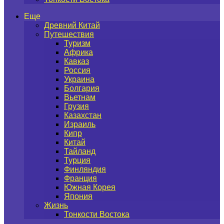
Еще
Древний Китай
Путешествия
Туризм
Африка
Кавказ
Россия
Украина
Болгария
Вьетнам
Грузия
Казахстан
Израиль
Кипр
Китай
Тайланд
Турция
Финляндия
Франция
Южная Корея
Япония
Жизнь
Тонкости Востока