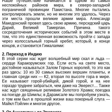
Наше путешествие начинается в одном из самых
неспокойных районов мира, в северо-западной
пограничной провинции Пакистана. Многие пытались
контролировать земли, но не многим это удалось. Через
эти места прошли великие армии мира. Александр
Македонский провел здесь свою армию, персидский царь
Дарий, Великий Тамерлан. Причина такого
сосредоточения исторических событий в этом месте в
том, что это единственная возможность пройти с запада
через колоссальный горный хребет, который, в конце
концов, и становится Гималаями:
2. Переход в Индию
В этой серии нас ждет волшебный мир скал и льда —
сердце Каракорумских гор. Если есть на свете место,
достойное называться Залом Горных королей, то это как
раз здесь: 10 из 30 самых высоких вершин планеты, и
главная среди них — К2, вторая по высоте гора в мире.
Ее называют горой-убийцей, дикой горой, и на нее
гораздо труднее забраться, чем даже на Эверест… Также
нас ждут священные реликвии Золотого Храма; поездка
на поезде до Шимлы; в Дарамсале мы попробуем узнать,
о том кем был в прошлой жизни ваш покорный слуга —
Майкл Пэйлин и многое другое.