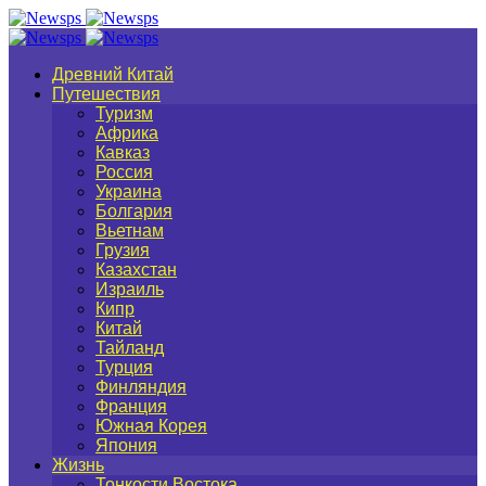
Древний Китай
Путешествия
Туризм
Африка
Кавказ
Россия
Украина
Болгария
Вьетнам
Грузия
Казахстан
Израиль
Кипр
Китай
Тайланд
Турция
Финляндия
Франция
Южная Корея
Япония
Жизнь
Тонкости Востока