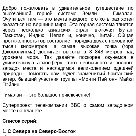
Добро пожаловать в удивительное путешествие по
высочайшей горной системе Земли — Гималаи.
Очутиться там — это мечта каждого, кто хоть раз хотел
оказаться на вершине мира. Эта горная система тянется
через несколько азиатских стран, включая Бутан,
Пакистан, Индию, Непал и, конечно, Китай. Общая
протяженность гор составляет порядка двух с половиной
тысяч километров, а самая высокая точка (гора
Джомолунгма) достигает высоты в 8 848 метров над
уровнем моря. Так давайте поскорее окунемся в
удивительную атмосферу этого необычного и полного
загадок места и насладимся великолепием здешней
природы. Помогать нам будет знаменитый британский
актер, бывший участник труппы «Монти Пайтон» Майкл
Пэйлин.
Гималаи — это большое приключение!
Суперпроект телекомпании ВВС о самом загадочном
месте на планете.
Список серий:
1. С Севера на Северо-Восток